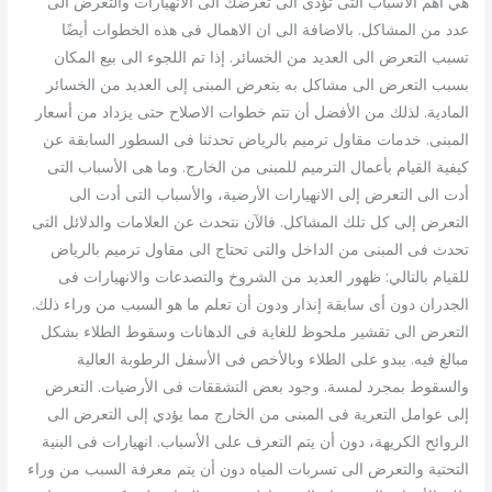
هي أهم الأسباب التى تؤدى الى تعرضك الى الانهيارات والتعرض الى
عدد من المشاكل. بالاضافة الى ان الاهمال فى هذه الخطوات أيضًا
تسبب التعرض الى العديد من الخسائر. إذا تم اللجوء الى بيع المكان
بسبب التعرض الى مشاكل به يتعرض المبنى إلى العديد من الخسائر
المادية. لذلك من الأفضل أن تتم خطوات الاصلاح حتى يزداد من أسعار
المبنى. خدمات مقاول ترميم بالرياض تحدثنا فى السطور السابقة عن
كيفية القيام بأعمال الترميم للمبنى من الخارج. وما هى الأسباب التى
أدت الى التعرض إلى الانهيارات الأرضية، والأسباب التى أدت الى
التعرض إلى كل تلك المشاكل. فالآن نتحدث عن العلامات والدلائل التى
تحدث فى المبنى من الداخل والتى تحتاج الى مقاول ترميم بالرياض
للقيام بالتالي: ظهور العديد من الشروخ والتصدعات والانهيارات فى
الجدران دون أى سابقة إنذار ودون أن تعلم ما هو السبب من وراء ذلك.
التعرض الى تقشير ملحوظ للغاية فى الدهانات وسقوط الطلاء بشكل
مبالغ فيه. يبدو على الطلاء وبالأخص فى الأسفل الرطوبة العالية
والسقوط بمجرد لمسة. وجود بعض التشققات فى الأرضيات. التعرض
إلى عوامل التعرية فى المبنى من الخارج مما يؤدي إلى التعرض الى
الروائح الكريهة، دون أن يتم التعرف على الأسباب. انهيارات فى البنية
التحتية والتعرض الى تسربات المياه دون أن يتم معرفة السبب من وراء