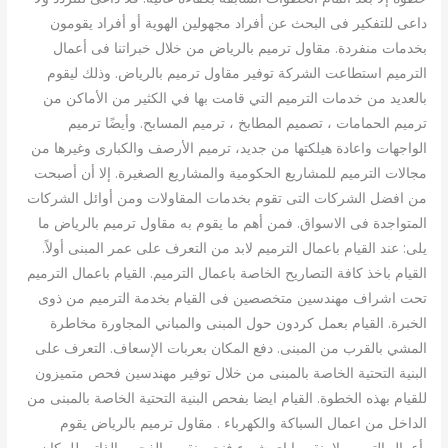
داعى للتفكير فى البحث عن أفراد مجهولين الهوية أو أفراد يقومون
بخدمات منفردة. مقاول ترميم بالرياض من خلال خبراتنا فى أعمال
الترميم استطاعت الشركة توفير مقاول ترميم بالرياض. وذلك ليقوم
بالعديد من خدمات الترميم التي قامت بها في الكثير من الأماكن من
ترميم الحمامات ، تصميم المطابخ ، ترميم المسابح. وأيضًا ترميم
الواجهات واعادة هيلكتها من جديد، ترميم الأرصف والكبارى وغيرها من
مجالات الترميم للمشاريع الحكومية والمشاريع الصغيرة. إلا أن أصبحت
من افضل الشركات التى تقوم بخدمات المقاولات ومن أوائل الشركات
المتواجدة فى الاسواق. فمن أهم ما يقوم به مقاول ترميم بالرياض ما
يلى: عند القيام باعمال الترميم لابد من التعرف على عمر المبنى أولاً.
القيام باخذ كافة التصاريح الخاصة باعمال الترميم. القيام باعمال الترميم
تحت اشراف مهندسين متخصصين فى القيام بخدمة الترميم من ذوى
الخبرة. القيام بعمل كردون حول المبنى والمباني المجاورة مخاطرة
المشي بالقرب من المبنى. دفع المكان بعربات الإسعاف. التعرف على
البنية التحتية الخاصة بالمبنى من خلال توفير مهندسين فحص متميزون
للقيام بهذه الخطوة. القيام ايضا بفحص البنية التحتية الخاصة بالمبنى من
الداخل من اعمال السباكة والكهرباء . مقاول ترميم بالرياض يقوم
بأعمال الترميم لا ينقصها اى شىء فنحن نقوم بالفحص الذاتى للمكان