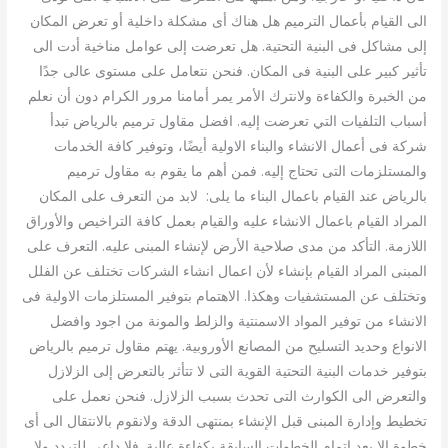
الى القيام بأعمال الترميم هل هناك أى مشكلة داخلية أو تعرض المكان
إلى مشاكل فى البنية التحتية. هل تعرضت إلى عوامل مناخية أدت الى
تأثير كبير على البنية فى المكان. فنحن نتعامل على مستوى عالى جدًا
من الخبرة والكفاءة ولانترك الأمر يمر أمامنا مرور الكرام دون أن نعلم
أسباب التلفيات التي تعرضت إليه. افضل مقاول ترميم بالرياض تبدأ
شركة فى أعمال الانشاء والبناء الاولية أيضًا، وتوفير كافة الخدمات
والمستلزمات التى تحتاج إليه. فمن أهم ما يقوم به مقاول ترميم
بالرياض عند القيام باعمال البناء ما يلى: لابد من التعرف على المكان
المراد القيام باعمال الانشاء عليه والقيام بعمل كافة التراخيص والأوراق
اللازمة. التأكد من مدى صلاحية الأرض لإنشاء المبنى عليه. التعرف على
المبنى المراد القيام بإنشاء لأن اعمال انشاء الشركات تختلف عن الفلل
وتختلف عن المستشفيات وهكذا. الاهتمام بتوفير المستلزمات الاولية فى
الانشاء من توفير المواد الاسمنتية والزلط والمونة من اجود وافضل
الانواع وحديد التسليح من المصانع الأوروبية. يهتم مقاول ترميم بالرياض
بتوفير خدمات البنية التحتية القوية التى لا تتأثر بالتعرض إلى الزلازل
والتعرض الى الكوارث التى تحدث بسبب الزلازل. فنحن نعمل على
تخطيط وإدارة المبنى قبل الإنشاء بمنتهى الدقة ولانقوم بالانتقال الى أى
خطوة إلا بعد اتمام الخطوات السابقة بكفاءة عالية. فلا داعى للتردد ولا