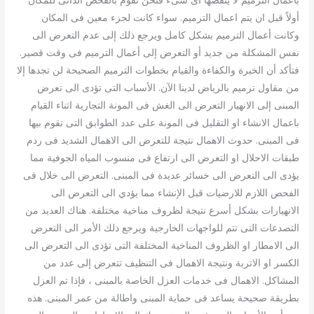
أولاً قبل ان يتم اعمال الترميم. سواء كانت لجزء معين فى المكان
وكانت أعمال الترميم بشكل كامل ويرجع ذلك إلى عدم التعرض الى
نفس المشكلة من جديد أو التعرض إلى أعمال الترميم فى وقت قصير.
فتأكد أن الخبرة والكفاءة والقيام بخطوات الترميم الصحيحة لن تجدها إلا
من مقاول ترميم بالرياض لدينا الآن. الأسباب التى تؤدى الى تعرض
المبنى إلى الانهيار التعرض الى الغش فى المونة التجارية اثناء القيام
باعمال الانشاء او التقليل فى المونة على عدد الطوابق التى تقوم بيها
فى المبنى. حدوث الاهمال نتيجة للتعرض الى الاهمال الشديد فى ردم
طبقات الاحلال او التعرض الى ارتفاع فى منسوب المياه الجوفية مما
يؤدى الى التعرض الى خسائر عديدة فى المبنى. التعرض الى خلال فى
الفحص اللازم للارضيات قبل الإنشاء مما يؤدي الى التعرض الى
الانهيارات بشكل أسرع نتيجة لظروف مناخية مختلفة. هناك العديد من
التصدعات التى تتم للواجهات الخارجية ويرجع ذلك الأمر الى التعرض
الى الامطار او الظروف المناخية المختلفة التى تؤدى الى التعرض الى
الكسر او الاتربة ونتيجة الاهمال فى التنظيف تتعرض إلى عدد من
المشاكل. الاهمال فى خدمات العزل الخاصة بالمبنى ، فإذا تم العزل
بطريقة صحيحة يساعد فى حماية المبنى واطالة من عمر المبنى. هذه