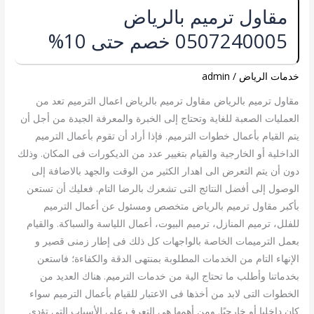
مقاول
مقاول ترميم بالرياض
ترميم
0507240005 خصم حتى 10%
بالرياض
0507240005
خصم
خدمات الرياض
/
admin
حتى
مقاول ترميم بالرياض مقاول ترميم بالرياض اعمال الترميم تعد من
10%
العمليات الصعبة للغاية وتحتاج إلى الخبرة والمعرفة الجيدة من أجل أن
يتم القيام بأعمال خطوات الترميم. فإذا أراد أن تقوم بأعمال الترميم
الداخلية أو الخارجية والقيام بتغيير عدد من الديكورات فى المكان. وذلك
دون أن يتم التعرض الى اهدار الكثير من الوقت والجهد بالاضافة إلى
الوصول إلى أفضل النتائج التى تشعرك بالرضا التام. فعليك أن تستعن
بأكبر مقاول ترميم بالرياض متخصص ومسئول عن أعمال الترميم
للفلل، ترميم المنازل، ترميم البيوت، أعمال اللياسة والسباكة. والقيام
بعمل الترميمات الخاصة بالواجهات كل ذلك فى إطار زمنى قصير و
الإنهاء التام من الخدمات المطلوبة بمنتهى الدقة والكفاءة؛ فاستعن
بخدماتنا وأطلب ما تحتاج الية من خدمات الترميم. هناك العديد من
الخطوات التى لابد من أخذها فى الاعتبار للقيام بأعمال الترميم سواء
كان داخليا أو خارجيًا. ومن أهمها هى التعرف على الأسباب التى تؤدى