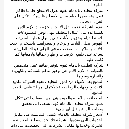
العامة.
شركه تنظيف بالدمام تقوم بعزل الاسطح فلدينا طاقم
عمل متخصص للقيام بعزل الاسطح فالشركه تتكل على
العزل الايجابى.
تقدم الشركه خدمه نقل الاثاث وتخزينه اذا لازم الامر
للمساعده فى أعمال التنظيف فهى توفر المستودعات
الآمنة للقيام بتخزين الأثاث حتى يسهل عمليه التنظيف.
النهوض بجلى البلاط والرخام والسيراميك باستخدام احدث
الالات والماكينات المتخصصه فى الجلى فبذلك الطريقه
تساعد على تلميع الارضيات واظهار جمالها ولامعانها كما
كانت عليه.
شركه تنظيف بالدمام تقوم بتوفير طاقم عمل متخصص
بالصيانه اذا لازم الامر هى توفير طاقم للسباكه وللكهرباء
والنجاره وسواها.
التلميع بعد الانتهاء من امور التنظيف تقوم الشركه بتلميع
الاثاث والوجهات الزجاجيه فلا يكتمل امر التنظيف الا بعد
التلميع.
المصداقيه والامانه والجوده هى اهم الصفات التى تتكل
عليها شركه تنظيف بالدمام فهى تسعى الى تحقيق
مصلحه الزبائن قبل اى شىء.
أسعار شركه تنظيف بالدمام لاتقبل المنافسه فى مقابل
الخدمات التى تقدمها الشركه فلا احد يستطيع المقارنه بين
الشركه وخدماتها مقابل الشركات التى تخصصت فى ذات