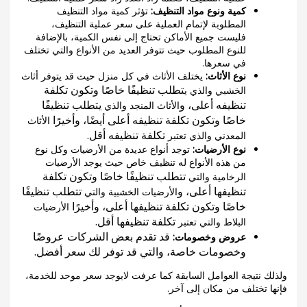
كمية ونوع مواد التنظيف:
تؤثر كمية مواد التنظيف
المطلوبة لإتمام العملية على سعر عملية التنظيف،
فليست جميع الأماكن تحتاج إلى نفس الكمية، بالإضافة
للنوع المطلوب حيث تتوفر العديد من الأنواع والتي تختلف
في سعرها.
نوع الأثاث:
يختلف الأثاث في كل منزل حيث قد يتوفر أثاث
تطلب تنظيفًا خاصًا وتكون تكلفة
الخشبي والذي ي
تنظيفه أعلى، و
يتطلب تنظيفًا
الأثاث المنجد والذي
خاصًا وتكون تكلفة تنظيفه أعلى أيضًا، وأخيرًا
الأثاث
تكلفة تنظيفه أقل.
المعدني والذي تعتبر
نوع الأرضيات:
توجد أنواع عديدة من الأرضيات وكل نوع
من هذه الأنواع له تنظيف خاص حيث يوجد الأرضيات
تتطلب تنظيفًا خاصًا وتكون تكلفة
الرخامية والتي
تنظيفها أعلى، و
تتطلب تنظيفًا
الأرضيات الخشبية والتي
خاصًا وتكون تكلفة تنظيفها أعلى، وأخيرًا
الأرضيات
تكلفة تنظيفها أقل.
البلاط والتي تعتبر
قد تقدم بعض الشركات عروضًا
عروض وخصومات:
وخصومات خاصة، والتي قد توفر لك سعر أفضل.
ولذلك نتيجة العوامل السابقة كما عرفت لايوجد سعر موحد للخدمة،
فإنها تختلف من مكان إلى آخر.