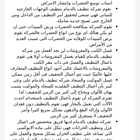
اسباب توسع الحشرات وانتشار الامراض
تقوم شركه تنظيف بالدمام بتنظيف الوجهات الخارجيه
للمبانى فهى تسعى لتحقيق أمر التنظيف من الداخل ومن
الخارج حتى تصبح خدمه شاملة.
تقوم الشركه بمكافحه الحشرات ورش المبيدات حتى ان
لم يكن هنالك اى نوع من انواع الحشرات فالشركه تقوم
برش المبيدات للوقايه من الحشرات التى تسبب العديد
من الأمراض.
غسل الكنب والمفروشات لن تجد أفضل من شركه
تنظيف بالدمام للقيام بغسل المفروشات أولا هى تقوم
باعمال التنظيف والغسل فى ذات مقر الكنب
والمفروشات بالاعتماد عللى أجود انواع التنظيف المتعارف
عليها عالميًا حيث تتم أعمال التجفيف فى أقل زمن ممكن.
غسل الموكيت والسجاد شركه تنظيف بالدمام على وعى
كبير بأن أعمال التنظيف التقليديه للسجاد والموكيت يسبب
بهتان للألوان ويحتاج إلى كثير من الزمن للتجفيف؛ لذا
تعتزم الشركه أن تقوم بأعمال التنظيف باستخدام احدث
الآلآت التى تعمل بالبخار فهى تقوم بالتنظيف دون فقدان
الألوان وإزاله البقع والدهون بشكل سريع كثيرا وأمر
التجفيف لا يستغرق كثير من الزمن.
شركه تنظيف بالدمام لديها فريق متخصص فى اعمال
عزل وتنظيف الخزانات فهى تتكل على ماده الابوكسى
التى تساعد على تنظيف الخزان بشكل صحيح والعمل على
تعقيمه فهى تعلم بشكل جيد اهميه تنظيف الخزان للصحه