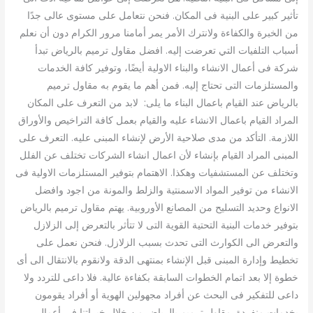
تأثير كبير على البنية فى المكان. فنحن نتعامل على مستوى عالى جدًا
من الخبرة والكفاءة ولانترك الأمر يمر أمامنا مرور الكرام دون أن نعلم
أسباب التلفيات التي تعرضت إليه. افضل مقاول ترميم بالرياض تبدأ
شركة فى أعمال الانشاء والبناء الاولية أيضًا، وتوفير كافة الخدمات
والمستلزمات التى تحتاج إليه. فمن أهم ما يقوم به مقاول ترميم
بالرياض عند القيام باعمال البناء ما يلى: لابد من التعرف على المكان
المراد القيام باعمال الانشاء عليه والقيام بعمل كافة التراخيص والأوراق
اللازمة. التأكد من مدى صلاحية الأرض لإنشاء المبنى عليه. التعرف على
المبنى المراد القيام بإنشاء لأن اعمال انشاء الشركات تختلف عن الفلل
وتختلف عن المستشفيات وهكذا. الاهتمام بتوفير المستلزمات الاولية فى
الانشاء من توفير المواد الاسمنتية والزلط والمونة من اجود وافضل
الانواع وحديد التسليح من المصانع الأوروبية. يهتم مقاول ترميم بالرياض
بتوفير خدمات البنية التحتية القوية التى لا تتأثر بالتعرض إلى الزلازل
والتعرض الى الكوارث التى تحدث بسبب الزلازل. فنحن نعمل على
تخطيط وإدارة المبنى قبل الإنشاء بمنتهى الدقة ولانقوم بالانتقال الى أى
خطوة إلا بعد اتمام الخطوات السابقة بكفاءة عالية. فلا داعى للتردد ولا
داعى للتفكير فى البحث عن أفراد مجهولين الهوية أو أفراد يقومون
بخدمات منفردة. مقاول ترميم بالرياض من خلال خبراتنا فى أعمال