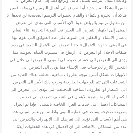
وكانت أعمال الترميم بشكل كامل ويرجع ذلك إلى عدم التعرض الى
نفس المشكلة من جديد أو التعرض إلى أعمال الترميم فى وقت قصير.
فتأكد أن الخبرة والكفاءة والقيام بخطوات الترميم الصحيحة لن تجدها إلا
من مقاول ترميم بالرياض لدينا الآن. الأسباب التى تؤدى الى تعرض
المبنى إلى الانهيار التعرض الى الغش فى المونة التجارية اثناء القيام
باعمال الانشاء او التقليل فى المونة على عدد الطوابق التى تقوم بيها
فى المبنى. حدوث الاهمال نتيجة للتعرض الى الاهمال الشديد فى ردم
طبقات الاحلال او التعرض الى ارتفاع فى منسوب المياه الجوفية مما
يؤدى الى التعرض الى خسائر عديدة فى المبنى. التعرض الى خلال فى
الفحص اللازم للارضيات قبل الإنشاء مما يؤدي الى التعرض الى
الانهيارات بشكل أسرع نتيجة لظروف مناخية مختلفة. هناك العديد من
التصدعات التى تتم للواجهات الخارجية ويرجع ذلك الأمر الى التعرض
الى الامطار او الظروف المناخية المختلفة التى تؤدى الى التعرض الى
الكسر او الاتربة ونتيجة الاهمال فى التنظيف تتعرض إلى عدد من
المشاكل. الاهمال فى خدمات العزل الخاصة بالمبنى ، فإذا تم العزل
بطريقة صحيحة يساعد فى حماية المبنى واطالة من عمر المبنى. هذه
هي أهم الأسباب التى تؤدى الى تعرضك الى الانهيارات والتعرض الى
عدد من المشاكل. بالاضافة الى ان الاهمال فى هذه الخطوات أيضًا