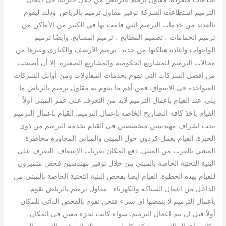
الترميم استطاعت الشركة توفير مقاول ترميم بالرياض. وذلك ليقوم
بالعديد من خدمات الترميم التي قامت بها في الكثير من الأماكن من
ترميم الحمامات ، تصميم المطابخ ، ترميم المسابح. وأيضًا ترميم
الواجهات واعادة هيلكتها من جديد، ترميم الأرصف والكبارى وغيرها من
مجالات الترميم للمشاريع الحكومية والمشاريع الصغيرة. إلا أن أصبحت
من افضل الشركات التى تقوم بخدمات المقاولات ومن أوائل الشركات
المتواجدة فى الاسواق. فمن أهم ما يقوم به مقاول ترميم بالرياض ما
يلى: عند القيام باعمال الترميم لابد من التعرف على عمر المبنى أولاً.
القيام باخذ كافة التصاريح الخاصة باعمال الترميم. القيام باعمال الترميم
تحت اشراف مهندسين متخصصين فى القيام بخدمة الترميم من ذوى
الخبرة. القيام بعمل كردون حول المبنى والمباني المجاورة مخاطرة
المشي بالقرب من المبنى. دفع المكان بعربات الإسعاف. التعرف على
البنية التحتية الخاصة بالمبنى من خلال توفير مهندسين فحص متميزون
للقيام بهذه الخطوة. القيام ايضا بفحص البنية التحتية الخاصة بالمبنى من
الداخل من اعمال السباكة والكهرباء . مقاول ترميم بالرياض يقوم
بأعمال الترميم لا ينقصها اى شىء فنحن نقوم بالفحص الذاتى للمكان
أولاً قبل ان يتم اعمال الترميم. سواء كانت لجزء معين فى المكان