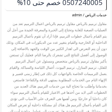
0507240005 خصم حتى 10%
بالرياض
0507240005
خصم
خدمات الرياض
/
admin
حتى
مقاول ترميم بالرياض مقاول ترميم بالرياض اعمال الترميم تعد من
10%
العمليات الصعبة للغاية وتحتاج إلى الخبرة والمعرفة الجيدة من أجل أن
يتم القيام بأعمال خطوات الترميم. فإذا أراد أن تقوم بأعمال الترميم
الداخلية أو الخارجية والقيام بتغيير عدد من الديكورات فى المكان. وذلك
دون أن يتم التعرض الى اهدار الكثير من الوقت والجهد بالاضافة إلى
الوصول إلى أفضل النتائج التى تشعرك بالرضا التام. فعليك أن تستعن
بأكبر مقاول ترميم بالرياض متخصص ومسئول عن أعمال الترميم
للفلل، ترميم المنازل، ترميم البيوت، أعمال اللياسة والسباكة. والقيام
بعمل الترميمات الخاصة بالواجهات كل ذلك فى إطار زمنى قصير و
الإنهاء التام من الخدمات المطلوبة بمنتهى الدقة والكفاءة؛ فاستعن
بخدماتنا وأطلب ما تحتاج الية من خدمات الترميم. هناك العديد من
الخطوات التى لابد من أخذها فى الاعتبار للقيام بأعمال الترميم سواء
كان داخليا أو خارجيًا. ومن أهمها هى التعرف على الأسباب التى تؤدى
الى القيام بأعمال الترميم هل هناك أى مشكلة داخلية أو تعرض المكان
إلى مشاكل فى البنية التحتية. هل تعرضت إلى عوامل مناخية أدت الى