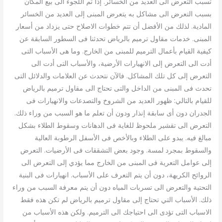
تسبب التعرض الى العديد من الخسائر. إذا تم اللجوء الى بيع المكان
بسبب التعرض الى مشاكل به يتعرض المبنى إلى العديد من الخسائر
المادية. لذلك من الأفضل أن تتم خطوات الاصلاح حتى يزداد من أسعار
المبنى. خدمات مقاول ترميم بالرياض تحدثنا فى السطور السابقة عن
كيفية القيام بأعمال الترميم للمبنى من الخارج. وما هى الأسباب التى
أدت الى التعرض إلى الانهيارات الأرضية، والأسباب التى أدت الى
التعرض إلى كل تلك المشاكل. فالآن نتحدث عن العلامات والدلائل التى
تحدث فى المبنى من الداخل والتى تحتاج الى مقاول ترميم بالرياض
للقيام بالتالي: ظهور العديد من الشروخ والتصدعات والانهيارات فى
الجدران دون أى سابقة إنذار ودون أن تعلم ما هو السبب من وراء ذلك.
التعرض الى تقشير ملحوظ للغاية فى الدهانات وسقوط الطلاء بشكل
مبالغ فيه. يبدو على الطلاء وبالأخص فى الأسفل الرطوبة العالية
والسقوط بمجرد لمسة. وجود بعض التشققات فى الأرضيات. التعرض
إلى عوامل التعرية فى المبنى من الخارج مما يؤدي إلى التعرض الى
الروائح الكريهة، دون أن يتم التعرف على الأسباب. انهيارات فى البنية
التحتية والتعرض الى تسربات المياه دون أن يتم معرفة السبب من وراء
ذلك. الأسباب التي تحتاج إلى مقاول ترميم بالرياض لم تكن هذه فقط
الاسباب التى تؤدى الى احتياجك الى الترميم. ولكن هذه الأسباب من