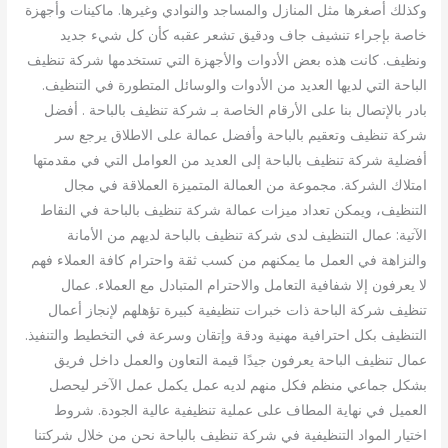
وكذلك أصغرها مثل المنازل والمساجد والنوادي وغيرها. ماكينات وأجهزة
خاصة بإجراء تنشيف جاف ودقيق تشعر عقبه كأن كل شيء جديد
ونظيف. كانت هذه بعض الأدوات والأجهزة التي تستخدمها شركة تنظيف
الباحة التي لديها العديد من الأدوات والوسائل المتطورة في التنظيف.
بادر بالإتصال بنا على الأرقام الخاصة بـ شركة تنظيف بالباحة . أفضل
شركة تنظيف وتعقيم بالباحة وأفضل عمالة على الاطلاق يرجع سر
أفضلية شركة تنظيف بالباحة إلى العديد من العوامل التي في مقدمتها
امتلاك الشركة. مجموعة من العمالة المتميزة العملاقة في مجال
التنظيف، ويمكن تعداد ميزات عمالة شركة تنظيف بالباحة في النقاط
الآتية: عمال التنظيف لدى شركة تنظيف بالباحة لديهم من الأمانة
والنزاهة في العمل ما يمكنهم من كسب ثقة واحترام كافة العملاء فهم
لا يعرفون إلا شفافية التعامل والاحترام المتبادل مع العملاء. عمال
تنظيف شركة الباحة ذات خبرات تنظيفية كبيرة تؤهلهم لإنجاز أعمال
التنظيف بكل احترافية مهنية ودقة وإتقان وسرعة في التخطيط والتنفيذ.
عمال تنظيف الباحة يعرفون جيدًا قيمة التعاون والعمل داخل فريق
بشكل جماعي منظم فكل منهم لديه عمل يكمل عمل الآخر ليحصل
العميل في نهاية المطاف على عملية تنظيفية عالية الجودة. شروط
اختيار المواد التنظيفية في شركة تنظيف بالباحة نحن من خلال شركتنا