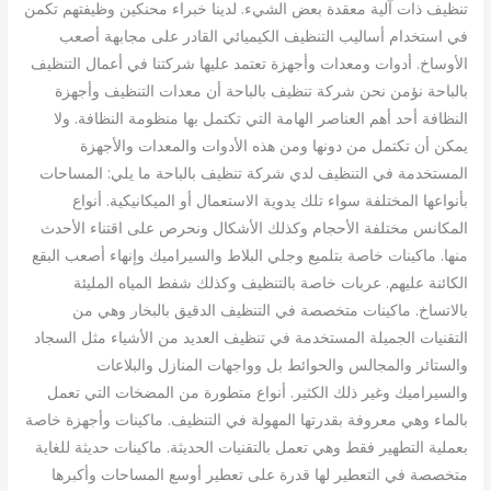
تنظيف ذات آلية معقدة بعض الشيء. لدينا خبراء محنكين وظيفتهم تكمن
في استخدام أساليب التنظيف الكيميائي القادر على مجابهة أصعب
الأوساخ. أدوات ومعدات وأجهزة تعتمد عليها شركتنا في أعمال التنظيف
بالباحة نؤمن نحن شركة تنظيف بالباحة أن معدات التنظيف وأجهزة
النظافة أحد أهم العناصر الهامة التي تكتمل بها منظومة النظافة. ولا
يمكن أن تكتمل من دونها ومن هذه الأدوات والمعدات والأجهزة
المستخدمة في التنظيف لدي شركة تنظيف بالباحة ما يلي: المساحات
بأنواعها المختلفة سواء تلك يدوية الاستعمال أو الميكانيكية. أنواع
المكانس مختلفة الأحجام وكذلك الأشكال ونحرص على اقتناء الأحدث
منها. ماكينات خاصة بتلميع وجلي البلاط والسيراميك وإنهاء أصعب البقع
الكائنة عليهم. عربات خاصة بالتنظيف وكذلك شفط المياه المليئة
بالاتساخ. ماكينات متخصصة في التنظيف الدقيق بالبخار وهي من
التقنيات الجميلة المستخدمة في تنظيف العديد من الأشياء مثل السجاد
والستائر والمجالس والحوائط بل وواجهات المنازل والبلاعات
والسيراميك وغير ذلك الكثير. أنواع متطورة من المضخات التي تعمل
بالماء وهي معروفة بقدرتها المهولة في التنظيف. ماكينات وأجهزة خاصة
بعملية التطهير فقط وهي تعمل بالتقنيات الحديثة. ماكينات حديثة للغاية
متخصصة في التعطير لها قدرة على تعطير أوسع المساحات وأكبرها