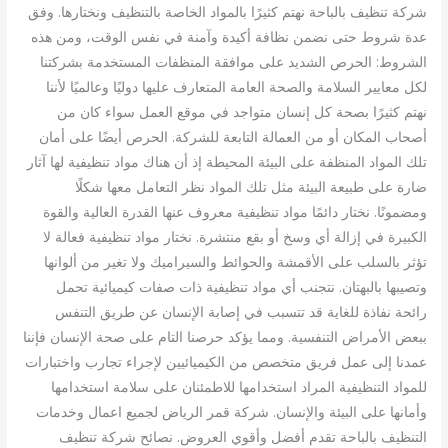
شركة تنظيف بالباحة نهتم كثيرًا بالمواد الخاصة بالتنظيف ونختارها. وفق
عدة شروط حتى نضمن نظافة أكيدة وآمنة في نفس الوقت، ومن هذه
الشروط: الحرص الشديد على موافقة المنظفات المستخدمة بشركتنا
لكل معايير السلامة والصحة العامة المتعارف عليها دوليًا وعالميًا لأننا
نهتم كثيرًا بصحة كل إنسان متواجد في موقع العمل سواء كان من
أصحاب المكان أو من العمالة التابعة للشركة. الحرص أيضًا على أمان
تلك المواد المنظفة على البيئة المحيطة إذ أن هناك مواد تنظيفية لها آثار
ضارة على طبيعة البيئة مثل تلك المواد نظر التعامل معها شكلًا
ومضمونًا. نختار دائمًا مواد تنظيفية معروف عنها القدرة العالية والقوة
الكبيرة في إزالة أي وسخ أو بقع منتشرة. نختار مواد تنظيفية فعالة لا
تؤثر بالسلب على الأقمشة والحوائط والسيراميك ولا تغير من ألوانها
وتصيبها بالبهتان. نتجنب أي مواد تنظيفية ذات صفات كيميائية تحمل
رائحة نفاذة للغاية قد تتسبب في إصابة الإنسان عن طريق التنفس
ببعض الأمراض التنفسية. ومما يؤكد حرصنا التام على صحة الإنسان فإننا
عمدنا إلى عمل فريق متخصص من الكيميائيين لإجراء تجارب واختبارات
للمواد التنظيفية المراد استخدامها للاطمئنان على سلامة استخدامها
وأمانها على البيئة والإنسان. شركة قمر الرياض لجميع اعمال وخدمات
التنظيف بالباحة تقدم أفضل وأقوي العروض. نصائح شركة تنظيف