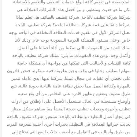
المتخصصة في تقديم كافة أنواع خدمات التنظيف والتعقيم بالاستعانة
بكل ما هو حديث ومتطور. ومن أفضل هذه الشركات العملاقة هي
شركتنا شركة تنظيف بالباحة. شركة تنظيف بالطائف هل تعلم لماذا
شركتنا دائمًا على قمة شركات نظافة الباحة؟ شركة تنظيف بالباحة
تحتل المركز الأول في تقديم خدمات النظافة المختلفة في الباحة بوجه
خاص. وعلى مستوى المملكة العربية السعودية بوجه عام. وذلك لأننا
نملك العديد من المقومات التي تمكننا من أداء أعمالنا على أفضل
وأكمل وجه، ومن هذه المقومات ما يلي: تمتلك شركة تنظيف بالباحة
كافة التقنيات والأساليب التي تمكنها من مواجهة أي مشكلة خاصة
بمهام التنظيف وحلها في وقت وجيز بطريقة فنية مبتكرة، فنحن قادرون
على تخطي أي عقبات في مجال عملنا. شركتنا لديها أيدي عاملة تتميز
بالمهارة وكفاءة العمل مما يحقق نظافة عامة بالباحة بجودة عالية. نتبع
طرق تنظيف وتعقيم وتطهير قادرة على التخلص من أي بقع صعبة
وأوساخ مستحيلة في الحال. نستعمل الأفضل على الإطلاق من أدوات
تنظيف وأجهزة ومعدات تنظيف حديثة المنشأ مما يساهم بشكل ممتاز
في إنجاز أعمال التنظيف والنظافة بالباحة. تستعين شركة تنظيف بالباحة
بجانب خبراتها العملاقة في التنظيف بخبرات أخرى أجنبية لمعرفة المزيد
من طرق وأساليب في التعامل مع أصعب حالات البقع التي تحتاج إلى