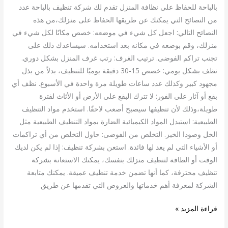
بالباحة للحفاظ على نظافة المنزل تقدم لك شركة تنظيف بالباحة عدد
من النصائح التي يمكنك عن طريقها الحفاظ على منزلك،من هذه
النصائح التالي: اجعل كل شيء في موضعه: خصص مكانًا لكل شيء في
منزلك، وقم بوضعه في مكانه بعد استخدامه. سيساعدك ذلك على
تجنب تراكم الفوضى. ترتيب الغرف: رتب غرف المنزل بشكل دوري.
نظف بشكل يومي: خصص 15-30 دقيقة يوميًا للتنظيف، بدلاً من بذل
مجهود كبير وكذلك عدد ساعات طويلة مرة واحدة في الأسبوع. نظف أي
بقع أو آثار على الفور: لا تترك البقع على الأرض أو الأثاث لفترة
طويلة،وذلك لأن تنظيفها سيصبح أصعب لاحقًا. استخدم مواد التنظيف
الطبيعية: استبدل المواد الكيميائية الضارة بمواد التنظيف الطبيعية مثل
الخل وصودا الخبز. التخلص من الفوضى: حاول التخلص من أي تراكمات
أو الأشياء التي لم يعد لها فائدة. استعن بشركة تنظيف: إذا لم يكن لديك
الوقت أو الطاقة لتنظيف منزلك بنفسك، يمكنك الاستعانة بشركة
تنظيف محترفة، كما أنها تضمن خدمة تنظيف عميقة. يمكنك متابعة
الشركة لمعرفة أهم خدماتها والعروض التي تقدمها عن طريق
قراءة المزيد »