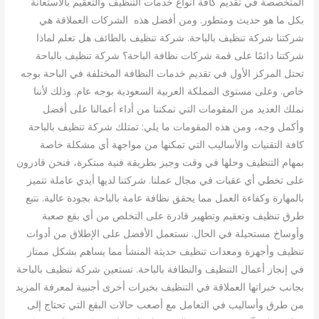
المتخصصة في تقديم كافة أنواع خدمات التنظيف والتعقيم بالاستعانة
بكل ما هو حديث ومتطور. ومن أفضل هذه الشركات العملاقة هي
شركتنا شركة تنظيف بالباحة. شركة تنظيف بالطائف هل تعلم لماذا
شركتنا دائمًا على قمة شركات نظافة الباحة؟ شركة تنظيف بالباحة
تحتل المركز الأول في تقديم خدمات النظافة المختلفة في الباحة بوجه
خاص. وعلى مستوى المملكة العربية السعودية بوجه عام. وذلك لأننا
نملك العديد من المقومات التي تمكننا من أداء أعمالنا على أفضل
وأكمل وجه، ومن هذه المقومات ما يلي: تمتلك شركة تنظيف بالباحة
كافة التقنيات والأساليب التي تمكنها من مواجهة أي مشكلة خاصة
بمهام التنظيف وحلها في وقت وجيز بطريقة فنية مبتكرة، فنحن قادرون
على تخطي أي عقبات في مجال عملنا. شركتنا لديها أيدي عاملة تتميز
بالمهارة وكفاءة العمل مما يحقق نظافة عامة بالباحة بجودة عالية. نتبع
طرق تنظيف وتعقيم وتطهير قادرة على التخلص من أي بقع صعبة
وأوساخ مستحيلة في الحال. نستعمل الأفضل على الإطلاق من أدوات
تنظيف وأجهزة ومعدات تنظيف حديثة المنشأ مما يساهم بشكل ممتاز
في إنجاز أعمال التنظيف والنظافة بالباحة. تستعين شركة تنظيف بالباحة
بجانب خبراتها العملاقة في التنظيف بخبرات أخرى أجنبية لمعرفة المزيد
من طرق وأساليب في التعامل مع أصعب حالات البقع التي تحتاج إلى