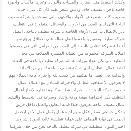
وكذلك أصغرها مثل المنازل والمساجد والنوادي وغيرها. ماكينات وأجهزة
خاصة بإجراء تنشيف جاف ودقيق تشعر عقبه كأن كل شيء جديد
ونظيف. كانت هذه بعض الأدوات والأجهزة التي تستخدمها شركة تنظيف
الباحة التي لديها العديد من الأدوات والوسائل المتطورة في التنظيف.
بادر بالإتصال بنا على الأرقام الخاصة بـ شركة تنظيف بالباحة . أفضل
شركة تنظيف وتعقيم بالباحة وأفضل عمالة على الاطلاق يرجع سر
أفضلية شركة تنظيف بالباحة إلى العديد من العوامل التي في مقدمتها
امتلاك الشركة. مجموعة من العمالة المتميزة العملاقة في مجال
التنظيف، ويمكن تعداد ميزات عمالة شركة تنظيف بالباحة في النقاط
الآتية: عمال التنظيف لدى شركة تنظيف بالباحة لديهم من الأمانة
والنزاهة في العمل ما يمكنهم من كسب ثقة واحترام كافة العملاء فهم
لا يعرفون إلا شفافية التعامل والاحترام المتبادل مع العملاء. عمال
تنظيف شركة الباحة ذات خبرات تنظيفية كبيرة تؤهلهم لإنجاز أعمال
التنظيف بكل احترافية مهنية ودقة وإتقان وسرعة في التخطيط والتنفيذ.
عمال تنظيف الباحة يعرفون جيدًا قيمة التعاون والعمل داخل فريق
بشكل جماعي منظم فكل منهم لديه عمل يكمل عمل الآخر ليحصل
العميل في نهاية المطاف على عملية تنظيفية عالية الجودة. شروط
اختيار المواد التنظيفية في شركة تنظيف بالباحة نحن من خلال شركتنا