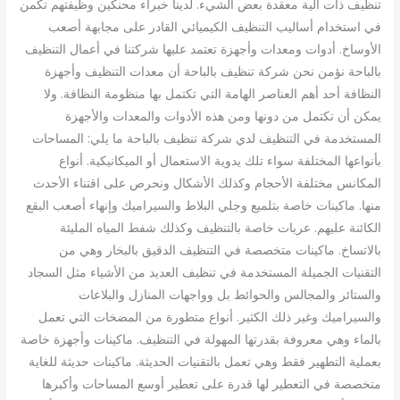
تنظيف ذات آلية معقدة بعض الشيء. لدينا خبراء محنكين وظيفتهم تكمن
في استخدام أساليب التنظيف الكيميائي القادر على مجابهة أصعب
الأوساخ. أدوات ومعدات وأجهزة تعتمد عليها شركتنا في أعمال التنظيف
بالباحة نؤمن نحن شركة تنظيف بالباحة أن معدات التنظيف وأجهزة
النظافة أحد أهم العناصر الهامة التي تكتمل بها منظومة النظافة. ولا
يمكن أن تكتمل من دونها ومن هذه الأدوات والمعدات والأجهزة
المستخدمة في التنظيف لدي شركة تنظيف بالباحة ما يلي: المساحات
بأنواعها المختلفة سواء تلك يدوية الاستعمال أو الميكانيكية. أنواع
المكانس مختلفة الأحجام وكذلك الأشكال ونحرص على اقتناء الأحدث
منها. ماكينات خاصة بتلميع وجلي البلاط والسيراميك وإنهاء أصعب البقع
الكائنة عليهم. عربات خاصة بالتنظيف وكذلك شفط المياه المليئة
بالاتساخ. ماكينات متخصصة في التنظيف الدقيق بالبخار وهي من
التقنيات الجميلة المستخدمة في تنظيف العديد من الأشياء مثل السجاد
والستائر والمجالس والحوائط بل وواجهات المنازل والبلاعات
والسيراميك وغير ذلك الكثير. أنواع متطورة من المضخات التي تعمل
بالماء وهي معروفة بقدرتها المهولة في التنظيف. ماكينات وأجهزة خاصة
بعملية التطهير فقط وهي تعمل بالتقنيات الحديثة. ماكينات حديثة للغاية
متخصصة في التعطير لها قدرة على تعطير أوسع المساحات وأكبرها