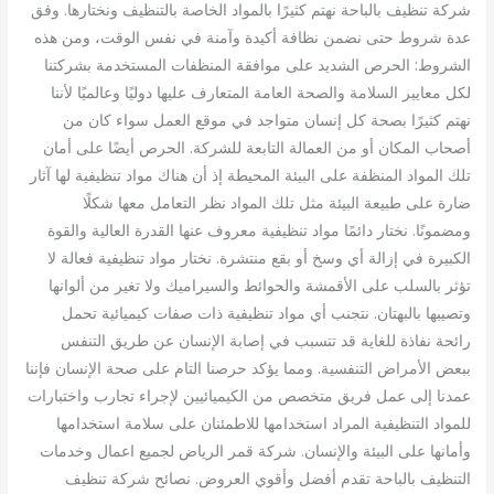
شركة تنظيف بالباحة نهتم كثيرًا بالمواد الخاصة بالتنظيف ونختارها. وفق
عدة شروط حتى نضمن نظافة أكيدة وآمنة في نفس الوقت، ومن هذه
الشروط: الحرص الشديد على موافقة المنظفات المستخدمة بشركتنا
لكل معايير السلامة والصحة العامة المتعارف عليها دوليًا وعالميًا لأننا
نهتم كثيرًا بصحة كل إنسان متواجد في موقع العمل سواء كان من
أصحاب المكان أو من العمالة التابعة للشركة. الحرص أيضًا على أمان
تلك المواد المنظفة على البيئة المحيطة إذ أن هناك مواد تنظيفية لها آثار
ضارة على طبيعة البيئة مثل تلك المواد نظر التعامل معها شكلًا
ومضمونًا. نختار دائمًا مواد تنظيفية معروف عنها القدرة العالية والقوة
الكبيرة في إزالة أي وسخ أو بقع منتشرة. نختار مواد تنظيفية فعالة لا
تؤثر بالسلب على الأقمشة والحوائط والسيراميك ولا تغير من ألوانها
وتصيبها بالبهتان. نتجنب أي مواد تنظيفية ذات صفات كيميائية تحمل
رائحة نفاذة للغاية قد تتسبب في إصابة الإنسان عن طريق التنفس
ببعض الأمراض التنفسية. ومما يؤكد حرصنا التام على صحة الإنسان فإننا
عمدنا إلى عمل فريق متخصص من الكيميائيين لإجراء تجارب واختبارات
للمواد التنظيفية المراد استخدامها للاطمئنان على سلامة استخدامها
وأمانها على البيئة والإنسان. شركة قمر الرياض لجميع اعمال وخدمات
التنظيف بالباحة تقدم أفضل وأقوي العروض. نصائح شركة تنظيف