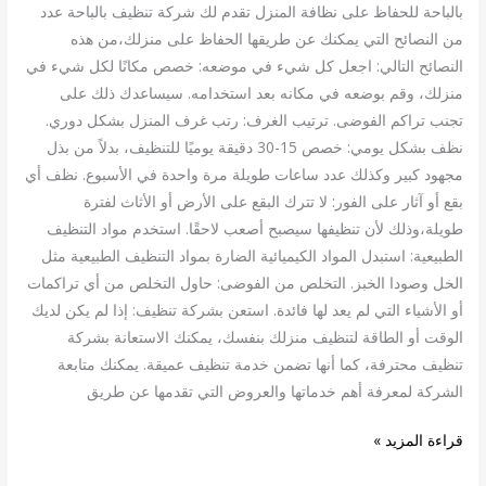
بالباحة للحفاظ على نظافة المنزل تقدم لك شركة تنظيف بالباحة عدد
من النصائح التي يمكنك عن طريقها الحفاظ على منزلك،من هذه
النصائح التالي: اجعل كل شيء في موضعه: خصص مكانًا لكل شيء في
منزلك، وقم بوضعه في مكانه بعد استخدامه. سيساعدك ذلك على
تجنب تراكم الفوضى. ترتيب الغرف: رتب غرف المنزل بشكل دوري.
نظف بشكل يومي: خصص 15-30 دقيقة يوميًا للتنظيف، بدلاً من بذل
مجهود كبير وكذلك عدد ساعات طويلة مرة واحدة في الأسبوع. نظف أي
بقع أو آثار على الفور: لا تترك البقع على الأرض أو الأثاث لفترة
طويلة،وذلك لأن تنظيفها سيصبح أصعب لاحقًا. استخدم مواد التنظيف
الطبيعية: استبدل المواد الكيميائية الضارة بمواد التنظيف الطبيعية مثل
الخل وصودا الخبز. التخلص من الفوضى: حاول التخلص من أي تراكمات
أو الأشياء التي لم يعد لها فائدة. استعن بشركة تنظيف: إذا لم يكن لديك
الوقت أو الطاقة لتنظيف منزلك بنفسك، يمكنك الاستعانة بشركة
تنظيف محترفة، كما أنها تضمن خدمة تنظيف عميقة. يمكنك متابعة
الشركة لمعرفة أهم خدماتها والعروض التي تقدمها عن طريق
قراءة المزيد »