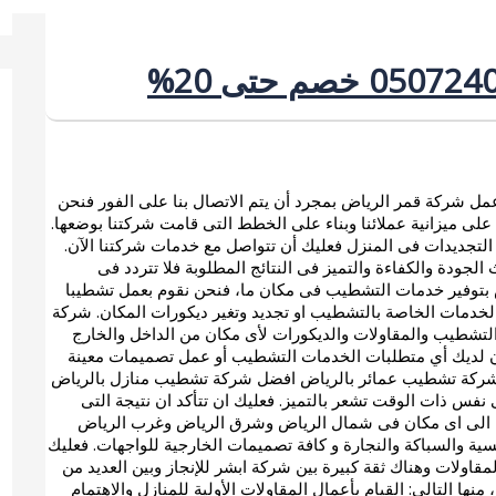
 شركة قمر الرياض بمجرد أن يتم الاتصال بنا على الفور فنحن
ء على ميزانية عملائنا وبناء على الخطط التى قامت شركتنا بوضعها.
التجديدات فى المنزل فعليك أن تتواصل مع خدمات شركتنا الآن.
جودة والكفاءة والتميز فى النتائج المطلوبة فلا تتردد فى
اض بتوفير خدمات التشطيب فى مكان ما، فنحن نقوم بعمل تشطيبا
 الخدمات الخاصة بالتشطيب او تجديد وتغير ديكورات المكان. شركة
تشطيب والمقاولات والديكورات لأى مكان من الداخل والخارج
كان لديك أي متطلبات الخدمات التشطيب أو عمل تصميمات معينة
 شركة تشطيب عمائر بالرياض افضل شركة تشطيب منازل بالرياض
ذات الوقت تشعر بالتميز. فعليك ان تتأكد ان نتيجة التى
 الى اى مكان فى شمال الرياض وشرق الرياض وغرب الرياض
ية والسباكة والنجارة و كافة تصميمات الخارجية للواجهات. فعليك
قاولات وهناك ثقة كبيرة بين شركة ابشر للإنجاز وبين العديد من
منها التالي: القيام بأعمال المقاولات الأولية للمنازل والاهتمام