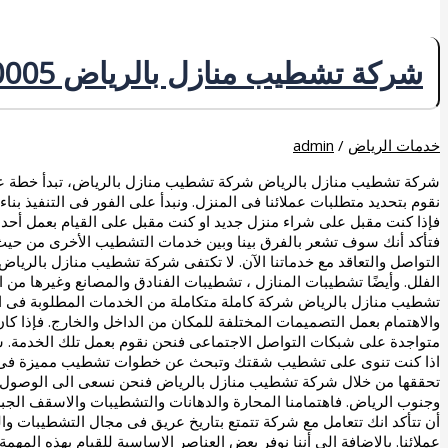
شركة تشطيب منازل بالرياض 0507240005 خصم حتى 20%
خدمات الرياض
/
admin
شركة تشطيب منازل بالرياض شركة تشطيب منازل بالرياض، تبدأ خطة عمل
نقوم بتحديد متطلبات عملائنا فى المنزل. ونبدأ على الفور فى التنفيذ بنا
فإذا كنت مقبل على شراء منزل جديد او كنت مقبل على القيام بعمل أحد 
فتأكد أنك سوف تشعر بالفرق بينا وبين خدمات التشطيب الأخرى من حيث ال
التواصل والتعاقد مع خدماتنا الآن. لا تكتفى شركة تشطيب منازل بالري
الفلل. وأيضًا تشطيبات المنازل ، تشطيبات الفنادق والمصانع وغيرها من
تشطيب منازل بالرياض شركة كاملة متكاملة من الخدمات المطلوبة فى ال
والاهتمام بعمل التصميمات المختلفة للمكان من الداخل والخارج. فإذا 
متواجدة على شبكات التواصل الاجتماعى فنحن نقوم بعمل تلك الخدمة.
اذا كنت تنوى على تشطيب شقتك وتبحث عن خطوات تشطيب مميزة فى نفس 
تحققها من خلال شركة تشطيب منازل بالرياض فنحن نسعى الى الوصول
وجنوب الرياض. فاهتمامنا المحارة والدهانات والتشطيبات والاسقف الجبس
أن تتأكد انك تتعامل مع شركة تتمتع بتاريخ عريق فى مجال التشطيبات والم
عملائنا. بالاضافة الى أننا نوفر بعض العناصر الاساسية للقيام بهذه المهمة، 