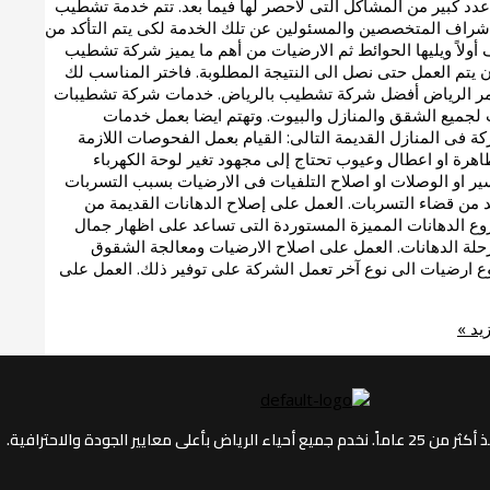
عدد كبير من المشاكل التى لاحصر لها فيما بعد. تتم خدمة تشطيب
شراف المتخصصين والمسئولين عن تلك الخدمة لكى يتم التأكد من
أولاً ويليها الحوائط ثم الارضيات من أهم ما يميز شركة تشطيب
 يتم العمل حتى نصل الى النتيجة المطلوبة. فاختر المناسب لك
ة قمر الرياض أفضل شركة تشطيب بالرياض. خدمات شركة تشطيبات
جميع الشقق والمنازل والبيوت. وتهتم ايضا بعمل خدمات
كة فى المنازل القديمة التالى: القيام بعمل الفحوصات اللازمة
 ظاهرة او اعطال وعيوب تحتاج إلى مجهود تغير لوحة الكهرباء
واسير او الوصلات او اصلاح التلفيات فى الارضيات بسبب التسربات
 من قضاء التسربات. العمل على إصلاح الدهانات القديمة من
روع الدهانات المميزة المستوردة التى تساعد على اظهار جمال
رحلة الدهانات. العمل على اصلاح الارضيات ومعالجة الشقوق
نوع ارضيات الى نوع آخر تعمل الشركة على توفير ذلك. العمل على
يد »
جودة والاحترافية.