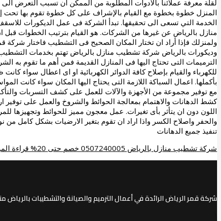
لقلة معرفة عملائنا بالأدوات المطلوبة من الممكن ان تسبب التعرض الى 
المنزل خطوة بخطوة مع القيام بالإشراف على كل خطوة تقوم بها تحت إ
الخدمة التي تسعى الى تحقيقها. تبدأ الشركة فى عمل الديكورات للاسقف 
منازل بالرياض عن غيرها من الشركات. هو القيام بترتيب الخطوات قبل ان
ولمنزلك فإذا أراد ان تختار المكان الصحيح فى التشطيب فاختار شرك
وديكورات بالرياض شركة تشطيب منازل بالرياض تهتم بخدمات التشطيب ل
الترميمات التى تحتاج اليها فى المنازل القديمة فمن أهم ما تقوم به الشر
للكهرباء والقيام بإصلاح كافة الدوائر الكهربائية او اى اعطال سواء كانت
بأكملها. اعمال السباكة اللازمة التى يحتاج اليها المكان سواء كانت الم
مع توفير مجموعة من الأجهزة والآلات للعمل على كشف التسربات والتأكد
كشط الدهانات والاهتمام بمعالجة الحوائط والشروخ والعمل على توفير ا
اللون دون ان يتأثر بأى تغيرات. عمل معجون مميز للحوائط وتجهيزها للم
والحفر واصلاح الكسر واذا اراد ان تقوم بتغير الارضيات بشكل كامل من 
تنفيذ جميع الدهانات
شركة تشطيب منازل بالرياض 0507240005 خصم حتى 20%
قراءة المز
شركة قمر الرياض الرائدة في أعمال الترميم والصيانة والتشطيبات بالرياض منذ أكثر من 25 عاماً. نخدم جميع أحياء الرياض بأعلى معايير ال