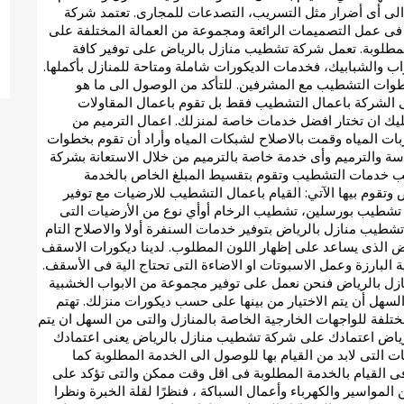
ض الى أى أضرار مثل التسريب، التصدعات للمجارى. تعتمد شركة
 عمل التصميمات الرائعة ومجموعة من العمالة المختلفة على
لمطلوبة. تعمل شركة تشطيب منازل بالرياض على توفير كافة
ب والشبابيك، فخدمات الديكورات شاملة ومتاحة للمنازل بأكملها.
 خطوات التشطيب مع المشرفين. للتأكد من الوصول الى ما هو
فى الشركة باعمال التشطيب فقط بل تقوم باعمال المقاولات
ليك ان تختار افضل خدمات خاصة لمنزلك. اعمال الترميم من
ت المياه وقمت بالاصلاح لشبكات المياه وأراد أن تقوم بخطوات
اسة والترميم وأى خدمة خاصة بالترميم من خلال الاستعانة بشركة
لب خدمات التشطيب وتقوم بتقسيط المبلغ الخاص بالخدمة
وتقوم بيها الآتي: القيام باعمال التشطيب للارضيات مع توفير
ه، تشطيب بورسلين، تشطيب الرخام أوأي نوع من الأرضيات التى
 تشطيب منازل بالرياض بتوفير خدمات السنفرة أولا والاصلاح التام
بيض الذى يساعد على إظهار اللون المطلوب. لدينا ديكورات الاسقف
 البارزة وعمل الاسبوتات او الاضاءة التى تحتاج الية فى الأسقف.
نازل بالرياض فنحن نعمل على توفير مجموعة من الابواب الخشبية
 السهل أن يتم الاختيار من بينها على حسب ديكورات منزلك. تهتم
لفة للواجهات الخارجية الخاصة بالمنازل والتى من السهل ان يتم
الرياض اعتمادك على شركة تشطيب منازل بالرياض يعنى اعتمادك
 التى لابد من القيام بها للوصول الى الخدمة المطلوبة كما
 فى القيام بالخدمة المطلوبة فى اقل وقت ممكن والتى تؤكد على
 المواسير والكهرباء وأعمال السباكة ، فنظرًا لقلة الخبرة ونظرا