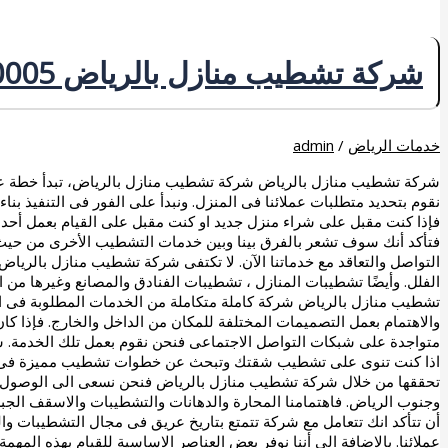
شركة تشطيب منازل بالرياض 0507240005 خصم حتى 20%
خدمات الرياض
/
admin
شركة تشطيب منازل بالرياض شركة تشطيب منازل بالرياض، تبدأ خطة عمل
نقوم بتحديد متطلبات عملائنا فى المنزل. ونبدأ على الفور فى التنفيذ بنا
فإذا كنت مقبل على شراء منزل جديد او كنت مقبل على القيام بعمل أحد 
فتأكد أنك سوف تشعر بالفرق بينا وبين خدمات التشطيب الأخرى من حيث ال
التواصل والتعاقد مع خدماتنا الآن. لا تكتفى شركة تشطيب منازل بالري
الفلل. وأيضًا تشطيبات المنازل ، تشطيبات الفنادق والمصانع وغيرها من
تشطيب منازل بالرياض شركة كاملة متكاملة من الخدمات المطلوبة فى ال
والاهتمام بعمل التصميمات المختلفة للمكان من الداخل والخارج. فإذا 
متواجدة على شبكات التواصل الاجتماعى فنحن نقوم بعمل تلك الخدمة.
اذا كنت تنوى على تشطيب شقتك وتبحث عن خطوات تشطيب مميزة فى نفس 
تحققها من خلال شركة تشطيب منازل بالرياض فنحن نسعى الى الوصول
وجنوب الرياض. فاهتمامنا المحارة والدهانات والتشطيبات والاسقف الجبس
أن تتأكد انك تتعامل مع شركة تتمتع بتاريخ عريق فى مجال التشطيبات والم
عملائنا. بالاضافة الى أننا نوفر بعض العناصر الاساسية للقيام بهذه المهمة، 