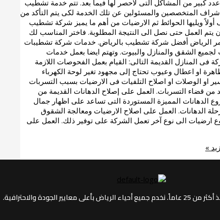
عدد كبير من المشاكل التى لاحصر لها فيما بعد. تتم خدمة تشطيب
شراف المتخصصين والمسئولين عن تلك الخدمة لكى يتم التأكد من
أولاً ويليها الحوائط ثم الارضيات من أهم ما يميز شركة تشطيب
 يتم العمل حتى نصل الى النتيجة المطلوبة. فاختر المناسب لك
ة قمر الرياض أفضل شركة تشطيب بالرياض. خدمات شركة تشطيبات
جميع الشقق والمنازل والبيوت. وتهتم ايضا بعمل خدمات
كة فى المنازل القديمة التالى: القيام بعمل الفحوصات اللازمة
 ظاهرة او اعطال وعيوب تحتاج إلى مجهود تغير لوحة الكهرباء
واسير او الوصلات او اصلاح التلفيات فى الارضيات بسبب التسربات
 من قضاء التسربات. العمل على إصلاح الدهانات القديمة من
روع الدهانات المميزة المستوردة التى تساعد على اظهار جمال
رحلة الدهانات. العمل على اصلاح الارضيات ومعالجة الشقوق
نوع ارضيات الى نوع آخر تعمل الشركة على توفير ذلك. العمل على
يد »
جودة والاحترافية.