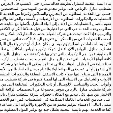
بناء البنية التحتية للمنازل بطريقة فعالة مميزة حتى لاتسبب فى التعر
تشطيب منازل بالرياض على توفير مجموعة من المهندسين المتخصصين فى
حسب نوع الخدمة المطلوبة من النجارين والسباكين وغيرها من الخدمة ا
التشطيبات والديكورات المطلوبة من الأرضيات والأسقف والحوائط والابوا
نقوم بأعمال التشطيبات من الألف إلى الياء للمنازل بأكملها مع متابعة
مطلوب وهذه الخدمة هى التى تم اختيارها من قبل عملائنا الكرام. لاتكت
والترميم. فإذا كنت تبحث عن شركة للقيام بخدمات المقاولات للمكان فع
أصعب الخطوات التى من الممكن أن تتعرض اليه فإذا كنت تعاني من تسربا
الترميم للحمامات والمطابخ وترميم أى مكان. فعليك أن تهتم باعمال اللي
تشطيب منازل بالرياض الآن. افضل شركة ديكور بالرياض بامكانك أن تط
المطلوبة. فمن اهم الديكورات التى تهتم بها شركة تشطيب منازل بالرياض 
كافة أنواع الأرضيات التى تحتاج اليها مثل القيام بخدمات تشطيب باركي
تحتاج الية فى المنازل. الدهانات التى تحتاج إليه فى الحوائط تهتم شركة
لأي شقوق أو أى عيب فى الحوائط أولا والقيام بدهان الحائط باللون الأ
المميزة التى تحتاج اليها سواء كانت الاسقف المعلقة والديكورات الجبسية
الأبواب والشبابيك من الاشياء التى لها أهمية كبيرة فى شركة تشطيب م
وأبواب الحديد والشبابيك الالوميتال أو ذات الديكورات المختلفة التى من
شركة تشطيب منازل بالرياض بتوفير مجموعة من التصميمات الرائعة المخت
الاختيار من بينها لكى تتلائم مع المكان. خطوات شركة تشطيب منازل ب
على عدد من الخدمات الكاملة المتكاملة فى التشطيبات. فمن اهم الخدمات
تتمنى التالى: الاهتمام بتوفير مجموعة من الأجهزة والأدوات التى تساعد
كفاءة الخدمة. تهتم بالبنية التحتية بشكل جيد مع توفير المواد المطلوبة من