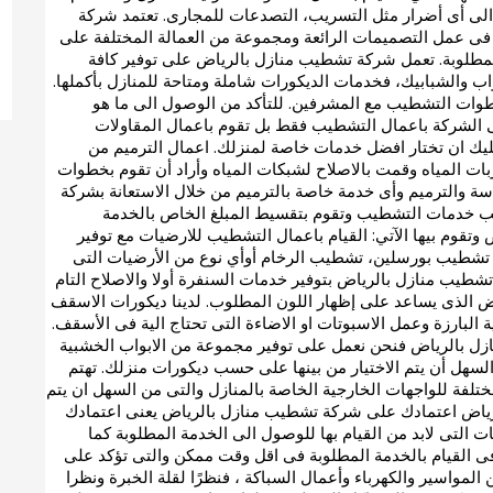
ض الى أى أضرار مثل التسريب، التصدعات للمجارى. تعتمد شركة
 عمل التصميمات الرائعة ومجموعة من العمالة المختلفة على
لمطلوبة. تعمل شركة تشطيب منازل بالرياض على توفير كافة
ب والشبابيك، فخدمات الديكورات شاملة ومتاحة للمنازل بأكملها.
 خطوات التشطيب مع المشرفين. للتأكد من الوصول الى ما هو
فى الشركة باعمال التشطيب فقط بل تقوم باعمال المقاولات
ليك ان تختار افضل خدمات خاصة لمنزلك. اعمال الترميم من
ت المياه وقمت بالاصلاح لشبكات المياه وأراد أن تقوم بخطوات
اسة والترميم وأى خدمة خاصة بالترميم من خلال الاستعانة بشركة
لب خدمات التشطيب وتقوم بتقسيط المبلغ الخاص بالخدمة
وتقوم بيها الآتي: القيام باعمال التشطيب للارضيات مع توفير
ه، تشطيب بورسلين، تشطيب الرخام أوأي نوع من الأرضيات التى
 تشطيب منازل بالرياض بتوفير خدمات السنفرة أولا والاصلاح التام
بيض الذى يساعد على إظهار اللون المطلوب. لدينا ديكورات الاسقف
 البارزة وعمل الاسبوتات او الاضاءة التى تحتاج الية فى الأسقف.
نازل بالرياض فنحن نعمل على توفير مجموعة من الابواب الخشبية
 السهل أن يتم الاختيار من بينها على حسب ديكورات منزلك. تهتم
لفة للواجهات الخارجية الخاصة بالمنازل والتى من السهل ان يتم
الرياض اعتمادك على شركة تشطيب منازل بالرياض يعنى اعتمادك
 التى لابد من القيام بها للوصول الى الخدمة المطلوبة كما
 فى القيام بالخدمة المطلوبة فى اقل وقت ممكن والتى تؤكد على
 المواسير والكهرباء وأعمال السباكة ، فنظرًا لقلة الخبرة ونظرا