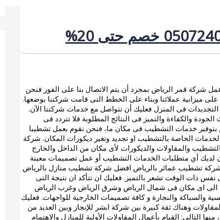
 شركة قمر الرياض بمجرد أن يتم الاتصال بنا على الفور فنحن
ء على ميزانية عملائنا وبناء على الخطط التى قامت شركتنا بوضعها.
التجديدات فى المنزل فعليك أن تتواصل مع خدمات شركتنا الآن.
جودة والكفاءة والتميز فى النتائج المطلوبة فلا تتردد فى
اض بتوفير خدمات التشطيب فى مكان ما، فنحن نقوم بعمل تشطيبا
 الخدمات الخاصة بالتشطيب او تجديد وتغير ديكورات المكان. شركة
تشطيب والمقاولات والديكورات لأى مكان من الداخل والخارج
كان لديك أي متطلبات الخدمات التشطيب أو عمل تصميمات معينة
 شركة تشطيب عمائر بالرياض افضل شركة تشطيب منازل بالرياض
ذات الوقت تشعر بالتميز. فعليك ان تتأكد ان نتيجة التى
 الى اى مكان فى شمال الرياض وشرق الرياض وغرب الرياض
ية والسباكة والنجارة و كافة تصميمات الخارجية للواجهات. فعليك
قاولات وهناك ثقة كبيرة بين شركة ابشر للإنجاز وبين العديد من
منها التالي: القيام بأعمال المقاولات الأولية للمنازل والاهتمام