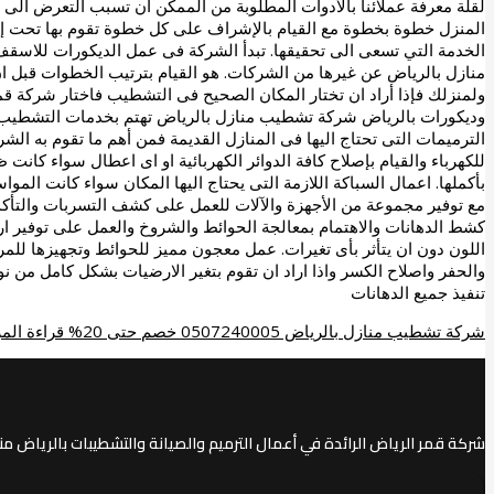
لقلة معرفة عملائنا بالأدوات المطلوبة من الممكن ان تسبب التعرض الى 
المنزل خطوة بخطوة مع القيام بالإشراف على كل خطوة تقوم بها تحت إ
الخدمة التي تسعى الى تحقيقها. تبدأ الشركة فى عمل الديكورات للاسقف 
منازل بالرياض عن غيرها من الشركات. هو القيام بترتيب الخطوات قبل ان
ولمنزلك فإذا أراد ان تختار المكان الصحيح فى التشطيب فاختار شرك
وديكورات بالرياض شركة تشطيب منازل بالرياض تهتم بخدمات التشطيب ل
الترميمات التى تحتاج اليها فى المنازل القديمة فمن أهم ما تقوم به الشر
للكهرباء والقيام بإصلاح كافة الدوائر الكهربائية او اى اعطال سواء كانت
بأكملها. اعمال السباكة اللازمة التى يحتاج اليها المكان سواء كانت الم
مع توفير مجموعة من الأجهزة والآلات للعمل على كشف التسربات والتأكد
كشط الدهانات والاهتمام بمعالجة الحوائط والشروخ والعمل على توفير ا
اللون دون ان يتأثر بأى تغيرات. عمل معجون مميز للحوائط وتجهيزها للم
والحفر واصلاح الكسر واذا اراد ان تقوم بتغير الارضيات بشكل كامل من 
تنفيذ جميع الدهانات
شركة تشطيب منازل بالرياض 0507240005 خصم حتى 20%
قراءة المز
شركة قمر الرياض الرائدة في أعمال الترميم والصيانة والتشطيبات بالرياض منذ أكثر من 25 عاماً. نخدم جميع أحياء الرياض بأعلى معايير ال