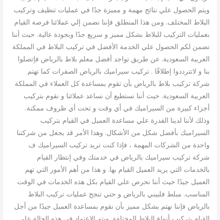
ويتم الحصول علي نتائج مهمة و مميزة جدًا في عمليات تنظيف وتركيب
البلاط المختلف. ومن هذا المنطلق فإننا نضمن إلي عملائنا فرصة القيام
بعمليات التركيب للبلاط بشكل مميز و سريع جدًا وبجودة عالية. حيث أننا
نضمن لكم الحصول علي الخدمة الأفضل في تركيب البلاط في المملكة
العربية السعودية. عن طريق تواجد أفضل معلم بلاط بالرياض فإتصلوا
بنا و لاتترددوا إطلاقًا . تركيب سيراميك بالرياض الصفرات كما تهتم
شركة تركيب بلاط بالرياض بأن تقوم بمساعدة كل العملاء في المملكة
العربية السعودية. حيث أننا نستطيع أن نساعد عملائنا و نقوم بتركيب
أجزاء كبيرة من السيراميك في أي وقت و تحت أي ظروف ممكنة.
وذلك لأننا لدينا القدرة علي مساعدة العميل في القيام بتركيب
السيراميك بأفضل شكل من الأشكال. وهذا الأمر قد يجعل من شركتنا
واحدة من الشركات المهمة ، فإذا كنت تريد تركيب السيراميك ف
شركة تركيب سيراميك بالرياض في خدمتك وفي إنتظار القيام
بالخدمات التي يريد العميل القيام بها. و هذا من أهم الأمور التي تهم
العميل جيدًا حيث أننا نحرص علي القيام بكل هذه الخدمات في الوقت
المناسب. مبلط فلبيني بالرياض و حتي تنجح عمليات تركيب البلاط
بالرياض فإننا نهتم بشكل مميز بأن نقوم بمساعدة العميل جيدًا من أجل
القيام بتركيب أنواع البلاط المختلفة. ويتم الإعتماد في هذه الحالة علي