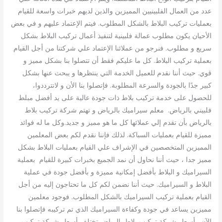
عدد من العمال الفلبينيين المميزين والذين لديهم خبرات واسعة للقيام
بعمليات تركيب البلاط بالشكل المطلوب. فيتم الإعتماد عليهم و في بعض
الأحيان يكون مطلوب عمالة فلبينية لتنفيذ أعمال تركيب البلاط بشكل
سريع و مطلوب. فنرجو من عملائنا الإعتماد علي شركتنا من أجل القيام
بعملية تركيب البلاط. كل ما عليكم فقط أن تتصلوا بنا بشكل مميز و
قوي. حيث أننا نقدم للعميل الخدمة التي ينتظرها و يبحث عنها بشكل
كبير جدًا بالجودة والسرعة المطلوبة. فإتصلوا بنا الأن و لاتترددوا،
للحصول على خدمة تركيب بلاط ذات جودة عالية على يد أفضل مبلط
فلبيني بالرياض. معلم سيراميك بالرياض و تهتم شركة تركيب بلاط
بالرياض بأن تقدم إلي عملائها كل ما هو مميز و جديد.وكل ما له فوائد
مميزة للقيام بعمليات السباكة. لذلك فإننا نقدم لكم بعض المعلمين
المميزين المتخصصين في الإشراف علي القيام بعمليات البلاط بشكل
مميز جدا ، حيث أننا نحاول أن نمد الجميع بخبرات كبيرة للقيام بعملية
السيراميك و البلاط بأفضل إمكانية مميزة و بأفضل جودة في عملية
البلاط و السيراميك. حيث أننا نضمن لكم كل ما تحتاجون إليه من أجل
القيام بعملية تركيب السيراميك بالشكل المطلوب. فوجود معلمين
مميزين يساعد في جودة وكفاءة السيراميك الذي تم تركيبه فإتصلوا بنا
الآن . أسعار شركة تركيب بلاط بالرياض تختلف أسعار شركة تركيب