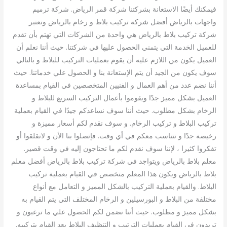
فيمكنك أيضًا الاستعانة بشركتنا شركة قمر الرياض. شركة ترميم
واجهات بالرياض أفضل شركة تركيب بلاط و رخام بالرياض وتعتبر
شركة تركيب بلاط بالرياض هي واحدة من الشركات التي تهتم بأن تقدم
للعميل الخدمة التي يتمني الحصول عليها في شركتنا. حيث أننا نعلم أن
العميل يكون من اللازم عليه أن يقوم بعمليات التركيب للبلاط و بالتالي
سوف يكون من الجيد أن يتم الإستعانة بنا و الحصول علي خدماتنا. حيث
أننا نضم عدد من أهم العمال و الفنيين المتخصصين في القيام بمساعدة
العميل بشكل مميز جدًا ويقوموا بأعمال التركيب السريع للبلاط و
الرخام بشكل مطلوب. حيث أننا سوف نساعدكم جيدًا في القيام بعملية
تركيب البلاط و تركيب الرخام. و سوف نقدم لكم أسعار مميزة و
رخيصة جدًا و تتناسب معكم في أي وقت. فإتصلوا بنا الأن و لاتقلقوا أو
تفكروا كثيرا ، لإننا سوف نقدم لكم ما تحتاجون إليه في وقت قصير.
معلم بلاط بالرياض ويتواجد في شركة تركيب بلاط بالرياض أفضل معلم
بلاط بالرياض ويكون هذا المعلم متخصص في القيام بعملية تركيب
البلاط. والقيام بعملية التركيب بالشكل المميز و التعامل مع أنواع
مختلفة من البلاط و البورسيلين و الرخام المختلف التي يتم القيام به
بشكل مميز و مطلوب. حيث أننا نضمن لكم الحصول علي ما ترغبون و
تريدون في القيام بعمليات الترتيب و التنظيف البلاط بعد القيام بتركيبه.