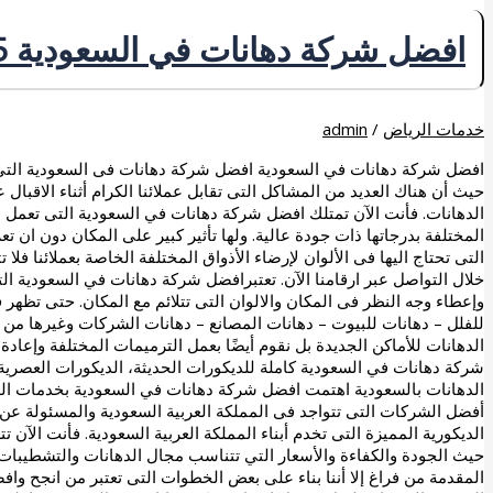
افضل شركة دهانات في السعودية 0507240005 خصم حتى 20%
خدمات الرياض
/
admin
افضل شركة دهانات في السعودية افضل شركة دهانات فى السعودية التي يم
حيث أن هناك العديد من المشاكل التى تقابل عملائنا الكرام أثناء الاقبال
الدهانات. فأنت الآن تمتلك افضل شركة دهانات في السعودية التى تعمل عل
المختلفة بدرجاتها ذات جودة عالية. ولها تأثير كبير على المكان دون ان 
التى تحتاج اليها فى الألوان لإرضاء الأذواق المختلفة الخاصة بعملائنا فلا
خلال التواصل عبر ارقامنا الآن. تعتبرافضل شركة دهانات في السعودية الت
وإعطاء وجه النظر فى المكان والالوان التى تتلائم مع المكان. حتى تظهر ف
للفلل – دهانات للبيوت – دهانات المصانع – دهانات الشركات وغيرها من اع
الدهانات للأماكن الجديدة بل نقوم أيضًا بعمل الترميمات المختلفة وإعا
شركة دهانات في السعودية كاملة للديكورات الحديثة، الديكورات العصرية
الدهانات بالسعودية اهتمت افضل شركة دهانات في السعودية بخدمات ال
أفضل الشركات التى تتواجد فى المملكة العربية السعودية والمسئولة عن 
الديكورية المميزة التى تخدم أبناء المملكة العربية السعودية. فأنت ال
حيث الجودة والكفاءة والأسعار التي تتناسب مجال الدهانات والتشطيبا
المقدمة من فراغ إلا أننا بناء على بعض الخطوات التى تعتبر من انجح وا