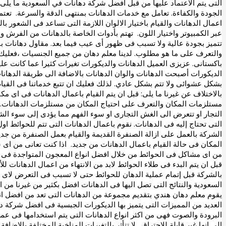
التى يتم الاعتماد عليها من قبل افضل شركة دهانات في السعودية ما يلى:
الجودة والكفاءة. تعامل مع خدمات الدهانات بمنتهى الدقة والسرعة. ت
اعمال الدهانات والقيام باختيار الالوان اللازمة التى تساعد فى الشعور با
عبر الكمبيوتر واختيار اللون. تهتم بأدوات الخاصة بالدهانات من الفرش وا
تتميز بجودة عالية ولا تسبب فى ظهور أى عيب فيما بعد. مقاول دهانات 
والتعرف على ما هو مطلوب. لدينا معلم دهان من جميع الجنسيات ،فعليك 
باكستانى. عزيزى العميل الدهانات والديكورات تغيرات كثيرا عما كانت علي
الديكورات أصبحت الدهانات والوان الدهانات بالاضافة الى طريقة الدهانا
بشكل عشوائى ولا تتم بشكل عادي. لذلك فعليك ان تتبع خدماتنا فى القيا
بالاختلاف عن غيرنا ما يلى: قبل ان يتم القيام باعمال الدهانات فى اى 
مستلزمات المكان والتعرف على احتياج المكان من مستلزمات الدهانات. 
التجار او تتعرض الى الغش التجارى او سوء الفهم مما يؤدى إلى سوء الش
التى تحتاج إليه فى الدهانات. نقوم باعمال الدهانات التى تتم للحوائط اول
الشركة بالعمل على ازالة الصنفرة القديمة والقيام بعمل الصنفرة من جد
المكان فى حالة القيام باعمال الدهانات من جديد. اذا كنت تعانى من اى 
من اى مشاكل فى الحوائط من خلال افضل انواع المعجون المتواجدة فى ا
قبل ان يتم البدء فى طلاء الحوائط لابد من الانتهاء من اعمال الدهانات ل
بالشركة قبل إتمام عملية الدهان للحوائط حتى لا تسبب فى التعرض لاى
السعودية والنتائج التى تصل اليها فى الدهانات افضل بكثير من غيرنا من 
يقوم معلم دهان هندي بتقديم مجموعة من الدهانات التى تعد من افضل انو
العديد من المميزات التى يتميز بها الديكورات الجبسية فى افضل شركة 
البرودة والصوت فهى من اكثر انواع الدهانات التى يتم استخدامها فى عمل ال
الى انها غير قابلة للاحتراق. لا تتأثر بالتغيرات المناخية المختلفة بالاضاف