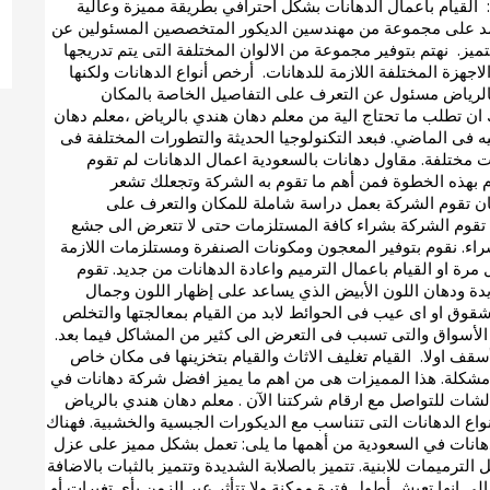
 القيام باعمال الدهانات بشكل احترافي بطريقة مميزة وعالية
عتمد على مجموعة من مهندسين الديكور المتخصصين المسئولين عن
لتميز. نهتم بتوفير مجموعة من الالوان المختلفة التى يتم تدريجها
لاجهزة المختلفة اللازمة للدهانات. أرخص أنواع الدهانات ولكنها
بالرياض مسئول عن التعرف على التفاصيل الخاصة بالمكان
ان تطلب ما تحتاج الية من معلم دهان هندي بالرياض ،معلم دهان
ه فى الماضي. فبعد التكنولوجيا الحديثة والتطورات المختلفة فى
ت مختلفة. مقاول دهانات بالسعودية اعمال الدهانات لم تقوم
م بهذه الخطوة فمن أهم ما تقوم به الشركة وتجعلك تشعر
مكان تقوم الشركة بعمل دراسة شاملة للمكان والتعرف على
تقوم الشركة بشراء كافة المستلزمات حتى لا تتعرض الى جشع
راء. نقوم بتوفير المعجون ومكونات الصنفرة ومستلزمات اللازمة
 مرة او القيام باعمال الترميم واعادة الدهانات من جديد. تقوم
يدة ودهان اللون الأبيض الذي يساعد على إظهار اللون وجمال
شقوق او اى عيب فى الحوائط لابد من القيام بمعالجتها والتخلص
لأسواق والتى تسبب فى التعرض الى كثير من المشاكل فيما بعد.
لأسقف اولا. القيام تغليف الاثاث والقيام بتخزينها فى مكان خاص
 مشكلة. هذا المميزات هى من اهم ما يميز افضل شركة دهانات في
الشات للتواصل مع ارقام شركتنا الآن . معلم دهان هندي بالرياض
اع الدهانات التى تتناسب مع الديكورات الجبسية والخشبية. فهناك
دهانات في السعودية من أهمها ما يلى: تعمل بشكل مميز على عزل
ترميمات للابنية. تتميز بالصلابة الشديدة وتتميز بالثبات بالاضافة
ة الى انها تعيش أطول فترة ممكنة ولا تتأثر عبر الزمن بأي تغيرات أو