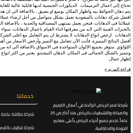
تحتاج إلى اعمال الترميمات. الديكورات الجبسية لديها قابلية عالية للغا
يتم دهان الحوائط بيه واظهار المكان بوسع او بضيق ، بالاضافة الى ان هذا
افضل شركة دهانات بالسعودية تعمل بشكل متواصل من أجل ارضاء عملائنا 
عملائنا فى الدهانات. فنحن نعمل بمنتهى المصداقية والجدية ، بالاضافة ا
بالخبرات الفنية التي لابد من معرفتها اثناء القيام باعمال الدهانات. سو
الدهانات . ارخص انواع الدهانات لا يشترط ان يتم التعامل مع اغلى الش
أفضل النتائج المميزة. فأنت الآن تتعامل مع التميز وأرخص الاسعار من أ
اللؤلؤي متوفر بجميع الالوان المتواجدة فى الاسواق بالاضافة الى انه م
وتتميز بالشكل الجمالى فى المكان. الدهان التيشتتو يعتبر من اكثر انو
إظهار جمال
قراءة المزيد »
خدماتنا
شركة قمر الرياض الرائدة في أعمال الترميم
والصيانة والتشطيبات بالرياض منذ أكثر من 25
شركة نظافة عامة ب
عاماً. نخدم جميع أحياء الرياض بأعلى معايير
شركة تنظيف بالقصي
الجودة والاحترافية.