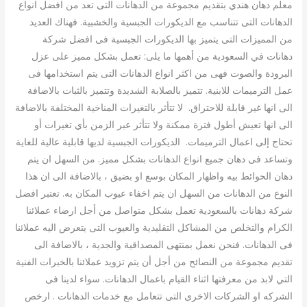
معلم دهان هندي بتقديم مجموعة من الدهانات التى تعد من افضل انواع
الدهانات التى تتناسب مع الديكورات الجبسية والخشبية. فهناك العديد
من المميزات التى يتميز بها الديكورات الجبسية فى افضل شركة
دهانات في السعودية من أهمها ما يلى: تعمل بشكل مميز على عزل
البرودة والصوت فهى من اكثر انواع الدهانات التى يتم استخدامها فى
عمل الترميمات للابنية. تتميز بالصلابة الشديدة وتتميز بالثبات بالاضافة
الى انها غير قابلة للاحتراق. لا تتأثر بالتغيرات المناخية المختلفة بالاضافة
الى انها تعيش أطول فترة ممكنة ولا تتأثر عبر الزمن بأي تغيرات أو
تحتاج إلى اعمال الترميمات. الديكورات الجبسية لديها قابلية عالية للغاية
وتساعد فى دهان جميع انواع الدهانات بشكل مميز. من السهل ان يتم
دهان الحوائط بيه واظهار المكان بوسع او بضيق ، بالاضافة الى ان هذا
النوع من الدهانات من السهل ان يتم اخفاء عيوب المكان به. تعتبر افضل
شركة دهانات بالسعودية تعمل بشكل متواصل من أجل ارضاء عملائنا
الكرام والتخلص من المشاكل التقليدية والعيوب التى يتعرض اليه عملائنا
فى الدهانات. فنحن نعمل بمنتهى المصداقية والجدية ، بالاضافة الى
تقديم مجموعة من النصائح من أجل أن يتم تزويد عملائنا بالخبرات الفنية
التي لابد من معرفتها اثناء القيام باعمال الدهانات. سواء لدينا فى
الشركه او الشركات الاخرى التى تتعامل مع خدمات الدهانات . ارخص