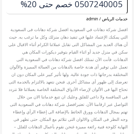
0507240005 خصم حتى 20%
دهانات
في
السعودية
خدمات الرياض
/
admin
0507240005
افضل شركة دهانات في السعودية افضل شركة دهانات فى السعودية
خصم
التي يمكنك الإعتماد عليها في تنفيذ دهان منزلك وكل ما ترغب به. حيث
حتى
أن هناك العديد من المشاكل التى تقابل عملائنا الكرام أثناء الاقبال على
20%
سكن في منزل جديد أو اثناء القيام بتوفير ديكورات المكان هي
الدهانات. فأنت الآن تمتلك افضل شركة دهانات في السعودية التى
تعمل على توفير أى هدنة خاصة بالدهانات من العمالة المميزة والألوان
المختلفة بدرجاتها ذات جودة عالية. ولها تأثير كبير على المكان دون ان
تعرضك إلى ظهور أى مشاكل أخرى. فنحن نتعهد بالالتزام بالخدمة التى
تحتاج اليها فى الألوان لإرضاء الأذواق المختلفة الخاصة بعملائنا فلا تتردد
فى المنافسة ولا داعى للقلق وعليك ان تتبع خدماتنا الان من خلال
التواصل عبر ارقامنا الآن. تعتبرافضل شركة دهانات في السعودية التى
تهتم بمجال الدهانات وورق الحائط بالإضافة الى إعطاء الرأي وإعطاء
وجه النظر فى المكان والالوان التى تتلائم مع المكان. حتى تظهر فى
النهاية كلوحة فنية رائعة مميزة غنحن نقوم بأعمال الدهانات للفلل –