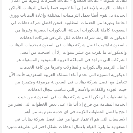
دهانات للبيوت – دهانات المصانع – دهانات الشركات وغيرها من اعمال
الدهانات اللازمة. بالإضافة إلى أننا لانقوم فقط بأعمال الدهانات للأماكن
الجديدة بل نقوم أيضًا بعمل الترميمات المختلفة وإعادة الدهانات وورق
الحائط وغيرها من الخدمات المطلوبة. فنحن افضل شركة دهانات في
السعودية كاملة للديكورات الحديثة، الديكورات العصرية وغيرها من
الديكورات اللازمة. شركة دهانات فلل بالرياض شركات الدهانات
بالسعودية اهتمت افضل شركة دهانات في السعودية بخدمات الدهانات
والديكورات ما يقرب من عشر سنوات. إلا أن اصبحت من أفضل
الشركات التى تتواجد فى المملكة العربية السعودية والمسئولة عن
اعمال الترميم والديكورات والمقاولات وغيرها من كافة الخدمات
الديكورية المميزة التى تخدم أبناء المملكة العربية السعودية. فأنت الآن
تتعامل مع افضل شركة دهانات في السعودية مرموقة ومتميزة من
حيث الجودة والكفاءة والأسعار التي تتناسب مجال الدهانات
والتشطيبات. لم نكن افضل شركة دهانات في السعودية من حيث
الخدمة المقدمة من فراغ إلا أننا بناء على بعض الخطوات التى تعتبر من
انجح وافضل الخطوات اللازمة فى اى خدمة نقوم به. من أهم
الاساسيات التى يتم الاعتماد عليها من قبل افضل شركة دهانات في
السعودية ما يلى: القيام باعمال الدهانات بشكل احترافي بطريقة مميزة