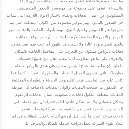
وعالية الجودة والكفاءة. تعامل مع خدمات الدهانات بمنتهى الدقة
والسرعة. تعتمد على مجموعة من مهندسين الديكور المتخصصين
المسئولين عن اعمال الدهانات والقيام باختيار الالوان اللازمة التى تساعد
فى الشعور بالتميز. نهتم بتوفير مجموعة من الالوان المختلفة التى يتم
تدريجها عبر الكمبيوتر واختيار اللون. تهتم بأدوات الخاصة بالدهانات من
الفرش والاجهزة المختلفة اللازمة للدهانات. أرخص أنواع الدهانات
ولكنها تتميز بجودة عالية ولا تسبب فى ظهور أى عيب فيما بعد. مقاول
دهانات بالرياض مسئول عن التعرف على التفاصيل الخاصة بالمكان
والتعرف على ما هو مطلوب. لدينا معلم دهان من جميع الجنسيات
،فعليك ان تطلب ما تحتاج الية من معلم دهان هندي بالرياض ،معلم
دهان باكستانى. عزيزى العميل الدهانات والديكورات تغيرات كثيرا عما
كانت عليه فى الماضي. فبعد التكنولوجيا الحديثة والتطورات المختلفة
فى الديكورات أصبحت الدهانات والوان الدهانات بالاضافة الى طريقة
الدهانات مختلفة. مقاول دهانات بالسعودية اعمال الدهانات لم تقوم
بشكل عشوائى ولا تتم بشكل عادي. لذلك فعليك ان تتبع خدماتنا فى
القيام بهذه الخطوة فمن أهم ما تقوم به الشركة وتجعلك تشعر
بالاختلاف عن غيرنا ما يلى: قبل ان يتم القيام باعمال الدهانات فى اى
مكان تقوم الشركة بعمل دراسة شاملة للمكان والتعرف على