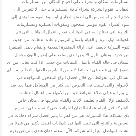
مستلزمات المكان والتعرف على احتياج المكان من مستلزمات
الدهانات. تقوم الشركة بشراء كافة المستلزمات حتى لا تتعرض الى
جشع التجار او تتعرض الى الغش التجارى او سوء الفهم مما يؤدى إلى
سوء الشراء. نقوم بتوفير المعجون ومكونات الصنفرة ومستلزمات
اللازمة التى تحتاج إليه فى الدهانات. نقوم باعمال الدهانات التى تتم
للحوائط اول مرة او القيام باعمال الترميم واعادة الدهانات من جديد.
تقوم الشركة بالعمل على ازالة الصنفرة القديمة والقيام بعمل الصنفرة
من جديدة ودهان اللون الأبيض الذي يساعد على إظهار اللون وجمال
المكان فى حالة القيام باعمال الدهانات من جديد. اذا كنت تعانى من اى
شقوق او اى عيب فى الحوائط لابد من القيام بمعالجتها والتخلص من اى
مشاكل فى الحوائط من خلال افضل انواع المعجون المتواجدة فى
الأسواق والتى تسبب فى التعرض الى كثير من المشاكل فيما بعد. قبل
ان يتم البدء فى طلاء الحوائط لابد من الانتهاء من اعمال الدهانات
للأسقف اولا. القيام تغليف الاثاث والقيام بتخزينها فى مكان خاص
بالشركة قبل إتمام عملية الدهان للحوائط حتى لا تسبب فى التعرض
لاى مشكلة. هذا المميزات هى من اهم ما يميز افضل شركة دهانات في
السعودية والنتائج التى تصل اليها فى الدهانات افضل بكثير من غيرنا من
الشات للتواصل مع ارقام شركتنا الآن . معلم دهان هندي بالرياض يقوم