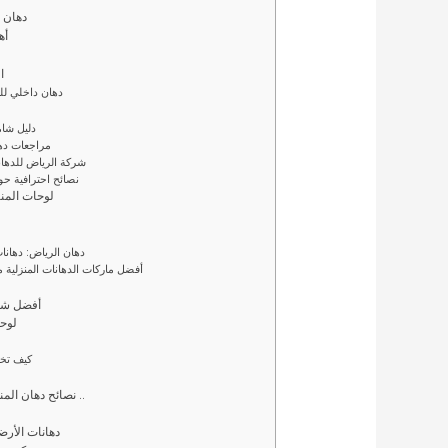
– دهان
– أهم 10 نصائح لاختيا
–
– دهان داخلي ل
– دليل شا
– مراجعات د
– شركة الرياض للدها
– نصائح احترافية ح
– لوحات المنزل: أفضل 10 
– دهان الرياض: دهانا
– أفضل ماركات الدهانات المنزلية م
– أفضل ش
– لو
– كيف ت
– نصائح دهان المنزل: أشياء يجب أن يعرفها أصحاب المنازل ..
– دهانات الأ