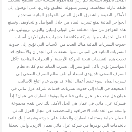
طبقة عازلة متجانسة، وتتميز بسهولة التطبيق وقدرتها على الوصول إلى
الأماكن الضيقة والشقوق. العزل المائي بالحواجز المائية: تستخدم
الحواجز المائية لمنع تسرب المياه من خلال الفواصل والتجاويف، وتصنع
هذه الحواجز من مواد مختلفة مثل البولي إيثيلين والبولي بروبيلين. نقم
افضل الخدمات منها: شركة مكافحة الحشرات عمان الاردن أسباب
حدوث التسربات المائية هناك العديد من الأسباب التي تؤدي إلى حدوث
التسربات المائية في المباني، منها: تشققات في الجدران والأسطح: قد
تحدث هذه التشققات نتيجة الحركة الأرضية أو التغيرات المناخية. تآكل
المواسير: يؤدي تآكل المواسير إلى تسرب المياه. عدم كفاءة نظام
الصرف الصحي: قد يؤدي انسداد أو تلف نظام الصرف الصحي إلى
تسرب المياه. سوء تنفيذ أعمال البناء: قد يؤدي عدم اتباع الأساليب
الصحيحة في البناء إلى حدوث تسربات. خدمات شركة عزل مائي في
عمان هل تبحث عن عزل مائي فعالة والموثوقة لعقارك في عمان؟ إذاً.
فشركة عزل مائي في عمان هي الحل الأمثل لك. نحن نقدم مجموعة
واسعة من الخدمات. الاحترافية والمتخصصة في مجال العزل المائي.
لضمان حماية مستدامة لعقارك والحفاظ على جودته وقيمته. إليك قائمة
بالخدمات التي نوفرها في شركة عزل مائي بعمان الاردن. والتي تجعلنا