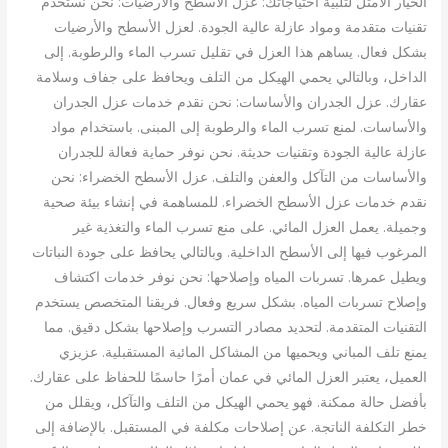
الخيار الأمثل لتلبية احتياجاتك: عزل الأسطح والأرضيات: نحن نستخدم
تقنيات متقدمة ومواد عازلة عالية الجودة. لعزل الأسطح والأرضيات
بشكل فعال. يساهم هذا العزل في تقليل تسرب الماء والرطوبة. إلى
الداخل، وبالتالي يحمي الهيكل من التلف ويحافظ على جفاف وسلامة
عقارك. عزل الجدران والأساسات: نحن نقدم خدمات عزل الجدران
والأساسات. لمنع تسرب الماء والرطوبة إلى المبنى. باستخدام مواد
عازلة عالية الجودة وتقنيات حديثة. نحن نوفر حماية فعالة للجدران
والأساسات من التآكل والعفن والتلف. عزل الأسطح الخضراء: نحن
نقدم خدمات عزل الأسطح الخضراء. للمساهمة في إنشاء بيئة صحية
وجميلة. يعمل العزل المائي. على منع تسرب الماء والتغذية غير
المرغوب فيها إلى الأسطح الداخلية. وبالتالي يحافظ على جودة النباتات
ويطيل عمرها. تسربات المياه وإصلاحها: نحن نوفر خدمات اكتشاف
وإصلاح تسربات المياه. بشكل سريع وفعال. فريقنا المتخصص يستخدم
التقنيات المتقدمة. لتحديد مصادر التسرب وإصلاحها بشكل دقيق. مما
يمنع تلف المباني ويحميها من المشاكل المائية المستقبلية. عزيزي
العميل، يعتبر العزل المائي في عمان أمرًا حاسمًا للحفاظ على عقارك.
بأفضل حالة ممكنة. فهو يحمي الهيكل من التلف والتآكل، ويقلل من
خطر التكلفة الناتجة. عن إصلاحات مكلفة في المستقبل. بالإضافة إلى