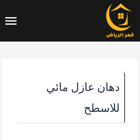
خطي
لى
لمحتوى
دهان عازل مائي
للاسطح