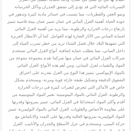
التسربات المائية التي قد تؤدي إلى تشقق الجدران وتآكل الخرسانة
ونمو العفن والفطريات، مما يتسبب في خسائر مادية كبيرة وتدهور في
جودة الحياة. أهمية العزل المائي في عمان تتميز عمان ببيئة قاسية تتميز
بارتفاع درجات الحرارة والرطوبة، مما يزيد من أهمية العزل المائي
لحماية المباني من الآثار الضارة لهذه العوامل. كما أن الأمطار الغزيرة
التي تشهدها البلاد خلال فصل الشتاء تزيد من خطر تسرب المياه إلى
داخل المباني، مما يتطلب حماية إضافية. أنواع العزل المائي تستخدم
شركات العزل المائي في عمان منها شركتنا تقدم مجموعة متنوعة من
المواد والتقنيات لعزل المباني، ومن أهم هذه الأنواع: العزل المائي
بالمواد الإيبوكسي: يتميز هذا النوع من العزل بقدرته على اختراق
الشقوق الدقيقة وتشكيل طبقة عازلة قوية ومرنة، ويستخدم بشكل
خاص في الأماكن التي تتعرض لتغيرات كبيرة في درجات الحرارة
والرطوبة. العزل المائي بالمواد البيتومينية: تعتبر المواد البيتومينية من
أقدم وأكثر المواد استخدامًا في العزل المائي، تتميز بمرونتها وقدرتها
على مقاومة الأحماض والقلويات. العزل المائي بالمواد البوليمرية: تتميز
المواد البوليمرية بمرونتها العالية وقدرتها على التمدد والانكماش مع
حركة المبنى، وتستخدم في عزل الأسطح والجدران والأنابيب. العزل
المائي بالمواد السائلة: يتم رش هذه المواد السائلة على السطح لتشكيل