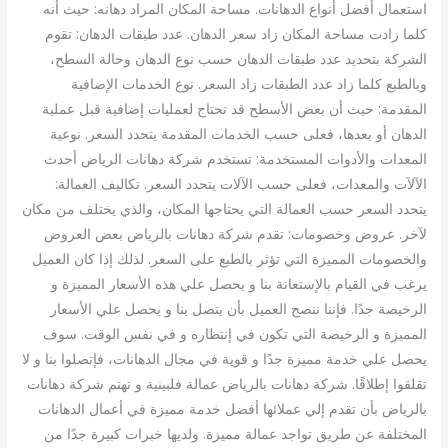
استعمال أفضل أنواع الدهانات. مساحة المكان المراد دهانه: حيث أنه
كلما زادت مساحة المكان زاد سعر الدهان. عدد طبقات الدهان: تقوم
الشركة بتحديد عدد طبقات الدهان حسب نوع الدهان وحالة السطح،
وبالطبع كلما زاد عدد الطبقات زاد السعر. نوع الخدمات الإضافية
المقدمة: حيث أن بعض الأسطح قد تحتاج لعمليات إضافية قبل عملية
الدهان أو بعدها، فعلى حسب الخدمات المقدمة يتحدد السعر. نوعية
المعدات والأدوات المستخدمة: تستخدم شركة دهانات الرياض أحدث
الآلآت والمعدات، فعلى حسب الآلات يتحدد السعر. تكاليف العمالة:
يتحدد السعر حسب العمالة التي يحتاجها المكان، والذي يختلف من مكان
لآخر. عروض وخصومات: تقدم شركة دهانات بالرياض بعض العروض
والخصومات المميزة التي تؤثر بالطبع على السعر. لذلك إذا كان العميل
يرغب في القيام بالإستعانة بنا و يحصل علي هذه الأسعار المميزة و
الرخيصة جدًا. فإننا ننصح العميل بأن يتصل بنا و يحصل علي الأسعار
المميزة و الرخيصة التي تكون في إنتظاره و في نفس الوقت. سوف
يحصل علي خدمة مميزة جدًا و قوية في مجال الدهانات، فإتصلوا بنا و لا
تقلقوا إطلاقًا. شركة دهانات بالرياض عمالة فلبينية و تهتم شركة دهانات
بالرياض بأن تقدم إلي عملائها أفضل خدمة مميزة في أعمال الدهانات
المختلفة عن طريق تواجد عمالة مميزة. ولديها خبرات كبيرة جدًا من