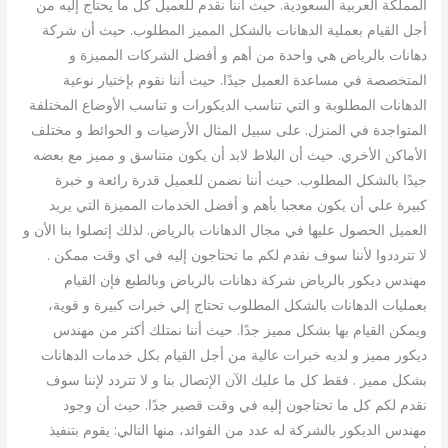
المملكة العربية السعودية. حيث أننا نقدم للعميل كل ما يحتاج إليه من
أجل القيام بعملية الدهانات بالشكل المميز المطلوب. حيث أن شركة
دهانات بالرياض هي واحدة من أهم و أفضل الشركات المميزة و
المتخصصة في مساعدة العميل جيدًا. حيث أننا نقوم بإختيار نوعية
الدهانات المطلوبة و التي تناسب الديكورات و تناسب الأوضاع المختلفة
المتواجدة في المنزل. على سبيل المثال الأرضيات و الحوائط و مختلف
الأماكن الأخري. حيث أن البلاط لابد أن يكون متناسق و مميز مع بعضه
جيدًا بالشكل المطلوب. حيث أننا نضمن للعميل قدرة رائعة و خبرة
كبيرة علي أن يكون معجبا بأهم و أفضل الخدمات المميزة التي يريد
العميل الحصول عليها في مجال الدهانات بالرياض. لذلك إتصلوا بنا الأن و
لا تترددوا لأننا سوف نقدم لكم ما تحتاجون إليه في اي وقت ممكن .
مهندس ديكور بالرياض شركة دهانات بالرياض وبالطبع فإن القيام
بعمليات الدهانات بالشكل المطلوب تحتاج إلي خبرات كبيرة و قوية،
ويمكن القيام بها بشكل مميز جدًا. حيث أننا نمتلك أكثر من مهندس
ديكور مميز و لديه خبرات عالية من أجل القيام بكل خدمات الدهانات
بشكل مميز . فقط كل ما عليك الآن الإتصال بنا و لا تتردد لإننا سوف
نقدم لكم كل ما تحتاجون إليه في وقت قصير جدًا. حيث أن وجود
مهندس الديكور بالشركة له عدد من الفوائد، منها التالي: يقوم بتنفيذ