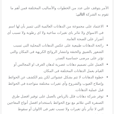
الأمر يتوقف على عدد من الخطوات والأساليب المختلفة فمن أهم ما
تقوم به الشركة
التالى:
الاعتماد على مجموعة من الدهانات العالمية التى تتميز بأن لها اسم
فى الاسواق ولا تتاثر باى تغيرات مناخية ولا اى رطوبة ولا تسبب أى
أضرار على الصحة العامة.
رائحة الدهانات طبيعية على عكس الدهانات المحلية التى تسبب
الشعور بالضيق والخنقة وانتشار الروائح الكريهة فى المكان والتى
تؤثر على مرضى حساسية الصدر.
العمل على تصميم دهانات عصرية لدهان الغرف او المجالس أو
القيام بعمل الدهانات المختلفة فى المكان.
خطوة الدهانات لا تتم بشكل عشوائى لكن يتم الكشف عن الحوائط
وإصلاح العيوب والشروخ وأى تغيرات مختلفة متواجدة فى الحوائط
قبل عملية الدهانات.
توفر شركة دهانات فلل بالرياض بالعمل على توفير افضل طرق
الصنفرة التي تتلائم مع نوع الحوائط باستخدام افضل أنواع المعاجين
التي لا تتأثر بأي تغيرات ولا تسبب تغير فى الالوان أو سقوط